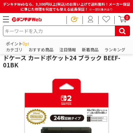
デンキチWebなら、3,300円以上(税込)のお買い上げで送料無料！メーカー保証
に準じた修理を何度でも使える延長保証！
※一部対象外あり
0
HOME
商品一覧ページ
ゲーム
ゲーム機(互換機・その他)
ゲーム周辺機器・アクセサリ
ポイント
0pt
マックスゲームズ Nintendo Switch 2 用カー
カテゴリ
おすすめ商品
注目情報
新着商品
ランキング
ドケース カードポケット24 ブラック BEEF-
01BK