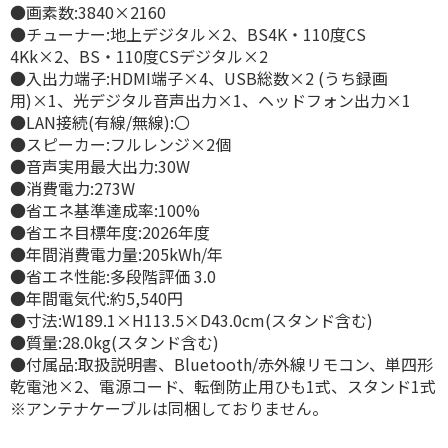
●画素数:3840×2160
●チューナー:地上デジタル×2、BS4K・110度CS
4Kk×2、BS・110度CSデジタル×2
●入出力端子:HDMI端子×4、USB総数×2 (うち録画
用)×1、光デジタル音声出力×1、ヘッドフォン出力×1
●LAN接続(有線/無線):〇
●スピーカー:フルレンジ×2個
●音声実用最大出力:30W
●消費電力:273W
●省エネ基準達成率:100%
●省エネ目標年度:2026年度
●年間消費電力量:205kWh/年
●省エネ性能:多段階評価 3.0
●年間電気代:約5,540円
●寸法:W189.1×H113.5×D43.0cm(スタンド含む)
●質量:28.0kg(スタンド含む)
●付属品:取扱説明書、Bluetooth/赤外線リモコン、単四形
乾電池×2、電源コード、転倒防止用ひも1式、スタンド1式
※アンテナケーブルは同梱しておりません。