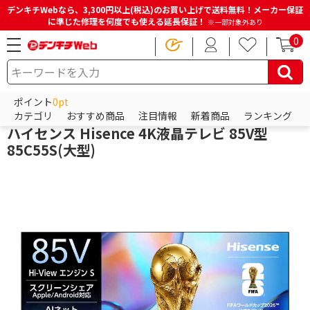
デンキチWebなら、3,300円以上(税込)のお買い上げで送料無料！メーカー保証
に準じた修理を何度でも使える延長保証！
※一部対象外あり
0
HOME
商品一覧ページ
テレビ・レコーダー
テレビ
液晶テレビ
ポイント
0pt
ハイセンス
カテゴリ
おすすめ商品
注目情報
新着商品
ランキング
ハイセンス Hisence 4K液晶テレビ 85V型
85C55S(大型)