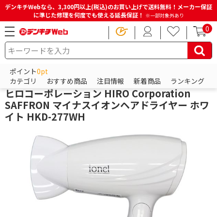
デンキチWebなら、3,300円以上(税込)のお買い上げで送料無料！メーカー保証
に準じた修理を何度でも使える延長保証！
※一部対象外あり
0
HOME
商品一覧ページ
ビューティー・健康家電
ドライヤー
ヘアードライヤー
ポイント
0pt
ヒロコーポレーション
カテゴリ
おすすめ商品
注目情報
新着商品
ランキング
ヒロコーポレーション HIRO Corporation
SAFFRON マイナスイオンヘアドライヤー ホワ
イト HKD-277WH