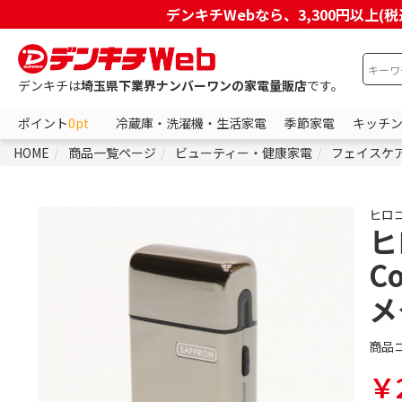
デンキチWebなら、3,300円以
デンキチは
埼玉県下業界ナンバーワンの家電量販店
です。
ポイント
0pt
冷蔵庫・洗濯機・生活家電
季節家電
キッチ
HOME
商品一覧ページ
ビューティー・健康家電
フェイスケ
ヒロ
ヒ
C
メ
商品
￥2