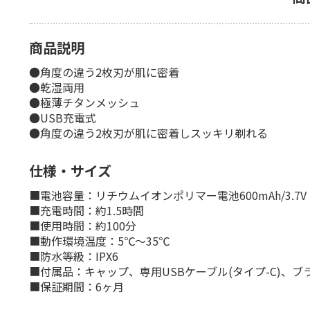
商品説明
●角度の違う2枚刃が肌に密着
●乾湿両用
●極薄チタンメッシュ
●USB充電式
●角度の違う2枚刃が肌に密着しスッキリ剃れる
仕様・サイズ
■電池容量：リチウムイオンポリマー電池600mAh/3.7V
■充電時間：約1.5時間
■使用時間：約100分
■動作環境温度：5℃～35℃
■防水等級：IPX6
■付属品：キャップ、専用USBケーブル(タイプ-C)、ブ
■保証期間：6ヶ月