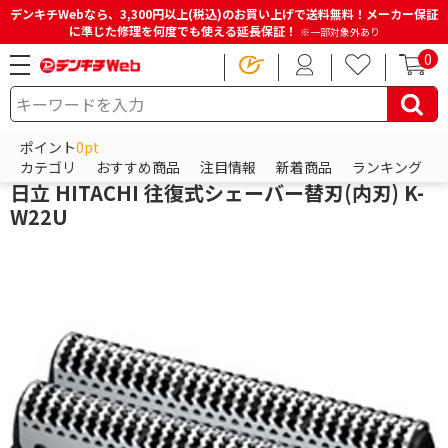
デンキチWebなら、3,300円以上(税込)のお買い上げで送料無料！メーカー保証
に準じた修理を何度でも使える延長保証！
※一部対象外あり
0
HOME
商品一覧ページ
ビューティー・健康家電
フェイスケア
メンズシェーバー関連品
ポイント
0pt
日立
カテゴリ
おすすめ商品
注目情報
新着商品
ランキング
日立 HITACHI 往復式シェーバー替刃(内刃) K-
W22U