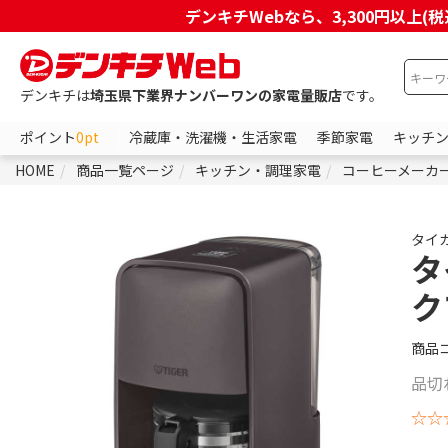
デンキチWebなら、3,300円以
デンキチは
埼玉県下業界ナンバーワンの家電量販店
です。
ポイント
0pt
冷蔵庫・洗濯機・生活家電
季節家電
キッチ
HOME
商品一覧ページ
キッチン・調理家電
コーヒーメーカ
タイ
タ
ク
商品
品切
☆☆