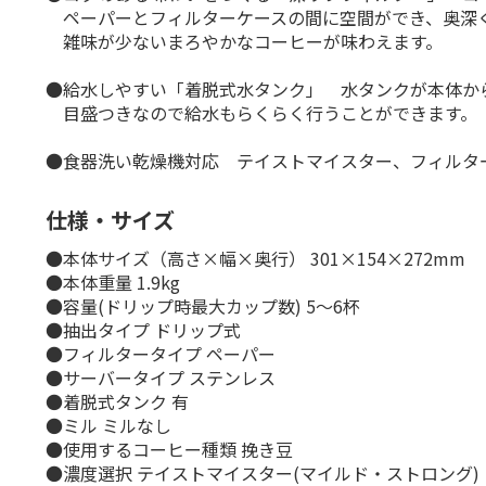
ペーパーとフィルターケースの間に空間ができ、奥深
雑味が少ないまろやかなコーヒーが味わえます。
●給水しやすい「着脱式水タンク」 水タンクが本体か
目盛つきなので給水もらくらく行うことができます。
●食器洗い乾燥機対応 テイストマイスター、フィルタ
仕様・サイズ
●本体サイズ（高さ×幅×奥行） 301×154×272mm
●本体重量 1.9kg
●容量(ドリップ時最大カップ数) 5～6杯
●抽出タイプ ドリップ式
●フィルタータイプ ペーパー
●サーバータイプ ステンレス
●着脱式タンク 有
●ミル ミルなし
●使用するコーヒー種類 挽き豆
●濃度選択 テイストマイスター(マイルド・ストロング)