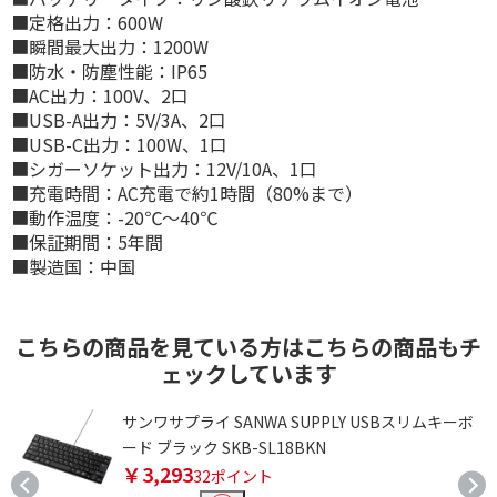
■定格出力：600W
■瞬間最大出力：1200W
■防水・防塵性能：IP65
■AC出力：100V、2口
■USB-A出力：5V/3A、2口
■USB-C出力：100W、1口
■シガーソケット出力：12V/10A、1口
■充電時間：AC充電で約1時間（80%まで）
■動作温度：-20℃～40℃
■保証期間：5年間
■製造国：中国
こちらの商品を見ている方はこちらの商品もチ
ェックしています
メ
サンワサプライ SANWA SUPPLY USBスリムキーボ
ード ブラック SKB-SL18BKN
￥3,293
32ポイント