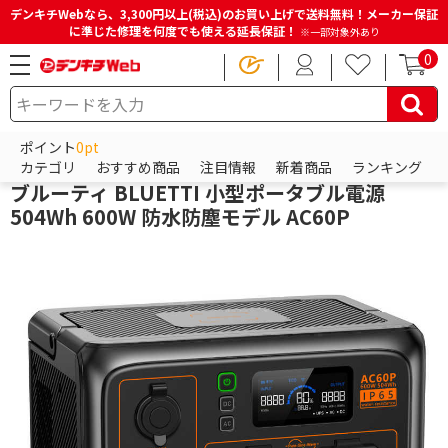
デンキチWebなら、3,300円以上(税込)のお買い上げで送料無料！メーカー保証
に準じた修理を何度でも使える延長保証！
※一部対象外あり
0
HOME
商品一覧ページ
防犯・防災・金庫
防災グッズ
ポータブル電源
ポイント
0pt
ブルーティ
カテゴリ
おすすめ商品
注目情報
新着商品
ランキング
ブルーティ BLUETTI 小型ポータブル電源
504Wh 600W 防水防塵モデル AC60P