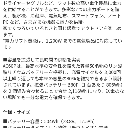
ドライヤーやグリルなど、ワット数の高い電化製品に電力
を供給することができます。多彩な7つの出力ポートを備
え、製氷機、冷蔵庫、電気毛布、スマートフォン、ノート
PC など、さまざまな機器に電力を供給。
家でくつろいでいるときと同じ感覚でアウトドアを楽しめ
ます。
*電力リフト機能は、1,200W までの電気製品に対応してい
ます。
■容量を拡張して長時間の供給を実現
AC60Pは、最高水準の安全性を備えた容量504Whのリン酸
鉄リチウムバッテリーを搭載し、充電サイクルを 3,000回
以上繰り返しても本来の容量の80%を維持できるよう設計
されています。拡張バッテリー B80P（1 台あたり 806Wh）
を 2 個組み合わせることで合計 2,116Wh になり、送電のな
い場所でも十分な電力を確保できます。
仕様・サイズ
■バッテリー容量：504Wh（28.8V、17.5Ah）
■バッテリータイプ：リン酸鉄リチウムイオン電池