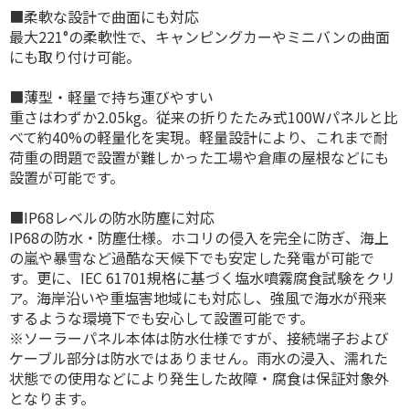
■柔軟な設計で曲面にも対応
最大221°の柔軟性で、キャンピングカーやミニバンの曲面
にも取り付け可能。
■薄型・軽量で持ち運びやすい
重さはわずか2.05kg。従来の折りたたみ式100Wパネルと比
べて約40%の軽量化を実現。軽量設計により、これまで耐
荷重の問題で設置が難しかった工場や倉庫の屋根などにも
設置が可能です。
■IP68レベルの防水防塵に対応
IP68の防水・防塵仕様。ホコリの侵入を完全に防ぎ、海上
の嵐や暴雪など過酷な天候下でも安定した発電が可能で
す。更に、IEC 61701規格に基づく塩水噴霧腐食試験をクリ
ア。海岸沿いや重塩害地域にも対応し、強風で海水が飛来
するような環境下でも安心して設置可能です。
※ソーラーパネル本体は防水仕様ですが、接続端子および
ケーブル部分は防水ではありません。雨水の浸入、濡れた
状態での使用などにより発生した故障・腐食は保証対象外
となります。