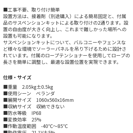
■工事不要、取り付け簡単
設置方法は、接着剤（別途購入）による簡易固定と、付属
品のサスペンションキットによる取り付けの2通ります。設
置の自由度が大きく向上し、これまで難しかった場所への
設置も可能になります。
サスペンションキットについて、バルコニーやフェンスな
ど様々な環境でソーラーパネルを吊り下げるために設計さ
れています。付属のロープテンショナーを使用してロープの
長さを簡単に調整し、最適な設置位置を実現できます。
仕様・サイズ
■重量 2.05kg±0.5kg
■使用シーン ベランダ
■展開サイズ 1060x560x16mm
■収納サイズ 収納できない
■防水等級 IP68
■変換効率 25%
■作動温度範囲 -40℃～85℃
■動作電圧 21.1V±5%