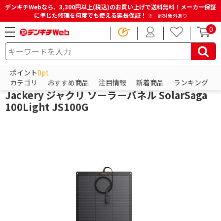
デンキチWebなら、3,300円以上(税込)のお買い上げで送料無料！メーカー保証
に準じた修理を何度でも使える延長保証！
※一部対象外あり
0
HOME
商品一覧ページ
防犯・防災・金庫
防災グッズ
ポータブル電源
ポイント
0pt
Jackery
カテゴリ
おすすめ商品
注目情報
新着商品
ランキング
Jackery ジャクリ ソーラーパネル SolarSaga
100Light JS100G