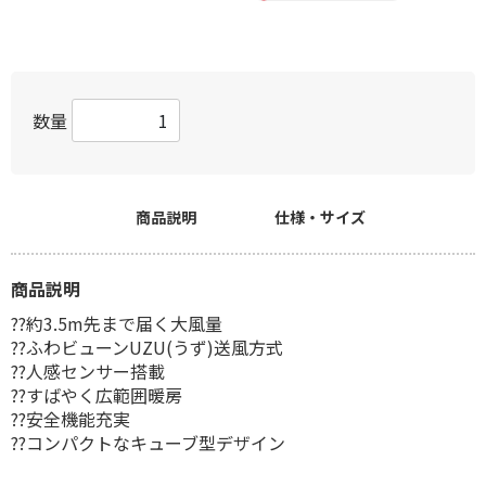
数量
商品説明
仕様・サイズ
商品説明
??約3.5m先まで届く大風量
??ふわビューンUZU(うず)送風方式
??人感センサー搭載
??すばやく広範囲暖房
??安全機能充実
??コンパクトなキューブ型デザイン