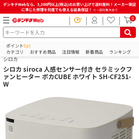
デンキチWebなら、3,300円以上(税込)のお買い上げで送料無料！メーカー保証
に準じた修理を何度でも使える延長保証！
※一部対象外あり
0
HOME
商品一覧ページ
冷蔵庫・洗濯機・生活家電
ポイント
0pt
HOME
商品一覧ページ
季節家電
暖房器具
セラミックヒーター
カテゴリ
おすすめ商品
注目情報
新着商品
ランキング
シロカ
シロカ siroca 人感センサー付き セラミックフ
ァンヒーター ポカCUBE ホワイト SH-CF251-
W