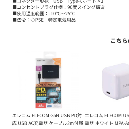
■コネクター形状：USB Type-Cポート×1
■コンセントプラグ仕様：90度スイング構造
■使用温度範囲：-10℃～25℃
■法令：◇PSE 特定電気用品
こちら
エレコム ELECOM GaN USB PD対
エレコム ELECOM USB
応 USB AC充電器 ケーブル2m付属
電器 ホワイト MPA-AC