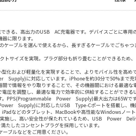
できる、高出力のUSB AC充電器です。デバイスごとに専用
きる機器に限ります。
さのケーブルを選んで使えるから、長すぎるケーブルでごちゃつ
コンパクトサイズを実現。プラグ部分も折り畳むことができるため
。
製品の小型化および軽量化を実現することで、よりモバイル性を高め
ble Power Supply)に対応しています。iPhoneを約30分
と接続機器間で情報をやり取りすることで、その機器間における最適
、0.2V単位で電圧を調整し、最適な電力で効率的に供給することができるU
PPS(Programmable Power Supply)最大出力は65Wで
le Power Supply)に対応したUSB Type-Cポートを搭載し、機
から、iPadなどのタブレット、MacBookや高性能なWindow
実施し、高い安全性が保たれているため、USB Power Del
)を満たしたコンセントプラグを採用しています。
ケーブルなどをご用意ください。