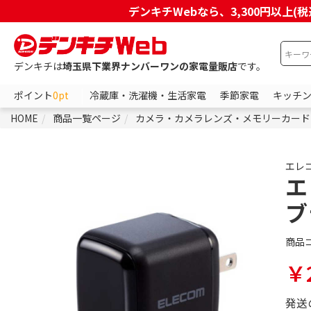
デンキチWebなら、3,300円以
デンキチは
埼玉県下業界ナンバーワンの家電量販店
です。
ポイント
0pt
冷蔵庫・洗濯機・生活家電
季節家電
キッチ
HOME
商品一覧ページ
カメラ・カメラレンズ・メモリーカード
エレ
エ
ブ
商品
￥2
発送