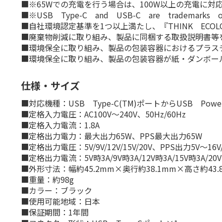
■※65Wでの充電を行う場合は、100W以上の充電に対
■※USB Type-C and USB-C are trademarks o
■自社環境認定基準を1つ以上満たし、『THINK ECO
■廃棄物削減に取り組み、製品に同梱する取扱説明書等
■環境保全に取り組み、製品の包装容器におけるプラス
■環境保全に取り組み、製品の包装容器が紙・ダンボー
仕様・サイズ
■対応機種：USB Type-C(TM)ポートからUSB Power
■定格入力電圧：AC100V～240V、50Hz/60Hz
■定格入力電流：1.8A
■定格出力電力：最大出力65W、PPS最大出力65W
■定格出力電圧：5V/9V/12V/15V/20V、PPS出力5V～16V/
■定格出力電流：5V時3A/9V時3A/12V時3A/15V時3A/20V
■外形寸法：幅約45.2mm×奥行約38.1mm×高さ約43.
■重量：約98g
■カラー：ブラック
■使用可能地域：日本
■保証期間：1年間