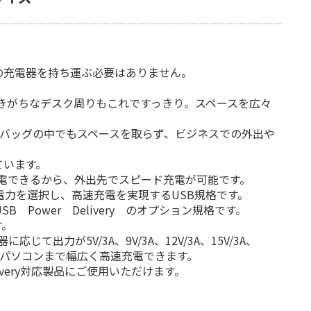
の充電器を持ち運ぶ必要はありません。
きがちなデスク周りもこれですっきり。スペースを広々
、バッグの中でもスペースを取らず、ビジネスでの外出や
ています。
で50%まで充電できるから、外出先でスピード充電が可能です。
な電力を選択し、高速充電を実現するUSB規格です。
SB Power Delivery のオプション規格です。
す。
器に応じて出力が5V/3A、9V/3A、12V/3A、15V/3A、
sノートパソコンまで幅広く高速充電できます。
ivery対応製品にご使用いただけます。