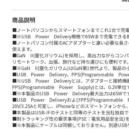
商品説明
■ノートパソコンからスマートフォンまでこれ1台で充電
■※USB Power Delivery規格で65Wまで充電で
■ノートパソコン付属のACアダプターと違い必要な長
使えます。
■GaN II(窒化ガリウム)を採用し、高出力ながら
リモートワーク、出張、旅行など持ち運びにも便利です
■※GaN II(窒化ガリウム)はGaN第1世代より、
■USB Power Delivery、PPS(Programma
■※USB Power Deliveryとは、アダプター
PPS(Programmable Power Supply)とは
■※本製品のUSB Power Delivery最大出力は65Wです。
■USB Power DeliveryおよびPPS(Programmab
20V/3.25Aと可変し、iPhoneなどのスマートフォン
■本製品はUSB-IFのテストと同等のテストを当社独自で
■耐トラッキング性の要求事項(PSE：電気用品安全法
■※本製品にケーブルは同梱しておりません。別途USB