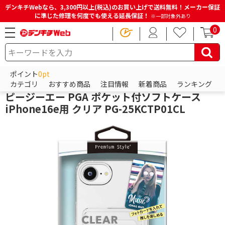
デンキチWebなら、3,300円以上(税込)のお買い上げで送料無料！メーカー保証
に準じた修理を何度でも使える延長保証！
※一部対象外あり
0
HOME
商品一覧ページ
スマホアクセサリー
iPhoneアクセサリー
iPhoneケース
ポイント
0pt
PGA
カテゴリ
おすすめ商品
注目情報
新着商品
ランキング
ピージーエー PGA ポケット付ソフトケース
iPhone16e用 クリア PG-25KCTP01CL