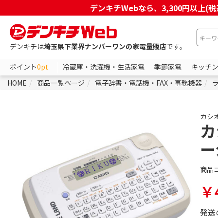
デンキチWebなら、3,300円以
デンキチは
埼玉県下業界ナンバーワンの家電量販店
です。
ポイント
0pt
冷蔵庫・洗濯機・生活家電
季節家電
キッチ
HOME
商品一覧ページ
電子辞書・電話機・FAX・事務機器
カシ
カ
ー
商品
￥4
発送