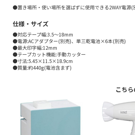
●置き場所・使い場所を選ばずに使用できる2WAY電源(
仕様・サイズ
●対応テープ幅:3.5～18mm
●電源:ACアダプター(別売)、単三乾電池×6本(別売)
●最大印字幅:12mm
●テープカット機能:手動カッター
●寸法:5.45×11.5×18.9cm
●質量:約440g(電池含まず)
こちら