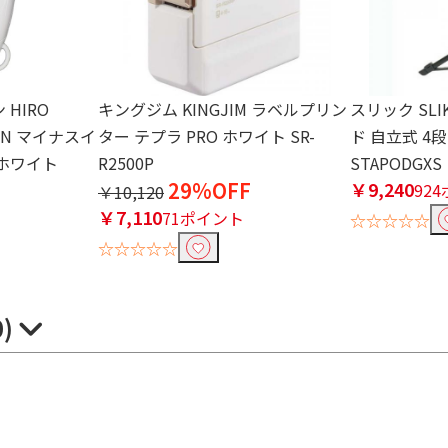
HIRO
キングジム KINGJIM ラベルプリン
スリック SL
FRON マイナスイ
ター テプラ PRO ホワイト SR-
ド 自立式 4段
ホワイト
R2500P
STAPODGXS
29%OFF
￥9,240
92
￥10,120
￥7,110
ト
71ポイント
☆☆☆☆☆
☆☆☆☆☆
0)