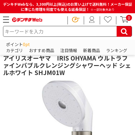
デンキチWebなら、3,300円以上(税込)のお買い上げで送料無料！メーカー保証
に準じた修理を何度でも使える延長保証！
※一部対象外あり
0
HOME
商品一覧ページ
ビューティー・健康家電
シャワーヘッド
シャワーヘッド本体
ポイント
0pt
アイリスオーヤマ
カテゴリ
おすすめ商品
注目情報
新着商品
ランキング
アイリスオーヤマ IRIS OHYAMA ウルトラフ
ァインバブルクレンジングシャワーヘッド シェ
ルホワイト SHJM01W