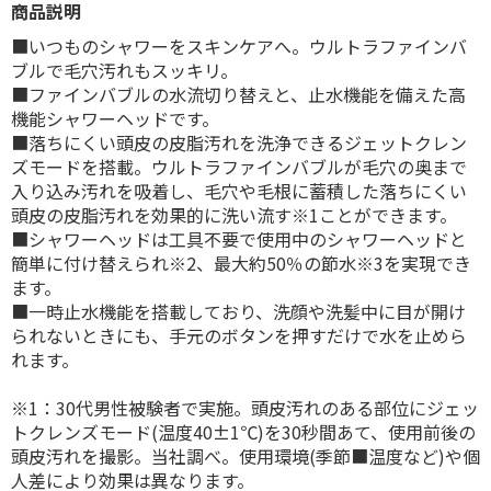
商品説明
■いつものシャワーをスキンケアへ。ウルトラファインバ
ブルで毛穴汚れもスッキリ。
■ファインバブルの水流切り替えと、止水機能を備えた高
機能シャワーヘッドです。
■落ちにくい頭皮の皮脂汚れを洗浄できるジェットクレン
ズモードを搭載。ウルトラファインバブルが毛穴の奥まで
入り込み汚れを吸着し、毛穴や毛根に蓄積した落ちにくい
頭皮の皮脂汚れを効果的に洗い流す※1ことができます。
■シャワーヘッドは工具不要で使用中のシャワーヘッドと
簡単に付け替えられ※2、最大約50％の節水※3を実現でき
ます。
■一時止水機能を搭載しており、洗顔や洗髪中に目が開け
られないときにも、手元のボタンを押すだけで水を止めら
れます。
※1：30代男性被験者で実施。頭皮汚れのある部位にジェッ
トクレンズモード(温度40±1℃)を30秒間あて、使用前後の
頭皮汚れを撮影。当社調べ。使用環境(季節■温度など)や個
人差により効果は異なります。