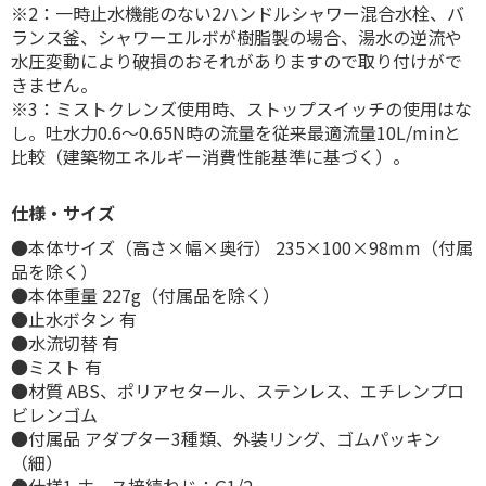
※2：一時止水機能のない2ハンドルシャワー混合水栓、バ
ランス釜、シャワーエルボが樹脂製の場合、湯水の逆流や
水圧変動により破損のおそれがありますので取り付けがで
きません。
※3：ミストクレンズ使用時、ストップスイッチの使用はな
し。吐水力0.6～0.65N時の流量を従来最適流量10L/minと
比較（建築物エネルギー消費性能基準に基づく）。
仕様・サイズ
●本体サイズ（高さ×幅×奥行） 235×100×98mm（付属
品を除く）
●本体重量 227g（付属品を除く）
●止水ボタン 有
●水流切替 有
●ミスト 有
●材質 ABS、ポリアセタール、ステンレス、エチレンプロ
ビレンゴム
●付属品 アダプター3種類、外装リング、ゴムパッキン
（細）