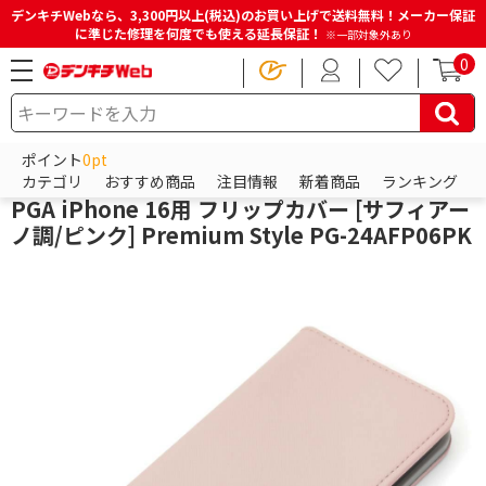
デンキチWebなら、3,300円以上(税込)のお買い上げで送料無料！メーカー保証
に準じた修理を何度でも使える延長保証！
※一部対象外あり
0
HOME
商品一覧ページ
スマホアクセサリー
iPhoneアクセサリー
iPhoneケース
ポイント
0pt
PGA
カテゴリ
おすすめ商品
注目情報
新着商品
ランキング
PGA iPhone 16用 フリップカバー [サフィアー
ノ調/ピンク] Premium Style PG-24AFP06PK