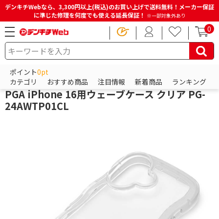
デンキチWebなら、3,300円以上(税込)のお買い上げで送料無料！メーカー保証
に準じた修理を何度でも使える延長保証！
※一部対象外あり
0
HOME
商品一覧ページ
スマホアクセサリー
iPhoneアクセサリー
iPhoneケース
ポイント
0pt
PGA
カテゴリ
おすすめ商品
注目情報
新着商品
ランキング
PGA iPhone 16用ウェーブケース クリア PG-
24AWTP01CL