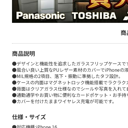
商
商品説明
●デザインと機能性を追求したガラスフリップケースで
●風合い良い上質なPUレザー素材のカバーでiPhone
●MIL規格の2項目、落下・振動に準拠したタフ設計。
●ケースの内面はマグネットロック機能搭載でラクラク
●背面はクリアガラス仕様なのでシールや写真を入れて
●通勤通学やお買い物に便利なカードポケット・お手持
●カバーを付けたままワイヤレス充電が可能です。
仕様・サイズ
●対応機種:iPhone 16