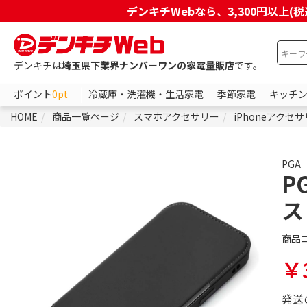
デンキチWebなら、3,300円以
デンキチは
埼玉県下業界ナンバーワンの家電量販店
です。
ポイント
0pt
冷蔵庫・洗濯機・生活家電
季節家電
キッチ
HOME
商品一覧ページ
スマホアクセサリー
iPhoneアクセ
PGA
P
ス
商品
￥3
発送