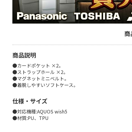
商
商品説明
●カードポケット ×2。
●ストラップホール ×2。
●マグネットミニベルト。
●着脱しやすいソフトケース。
仕様・サイズ
●対応機種:AQUOS wish5
●材質:PU、TPU