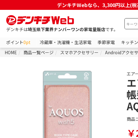
デンキチWebなら、3,300円以
デンキチは
埼玉県下業界ナンバーワンの家電量販店
です。
ポイント
0pt
冷蔵庫・洗濯機・生活家電
季節家電
キッチ
HOME
商品一覧ページ
スマホアクセサリー
Androidアクセ
エア
エ
帳
A
商品
￥2