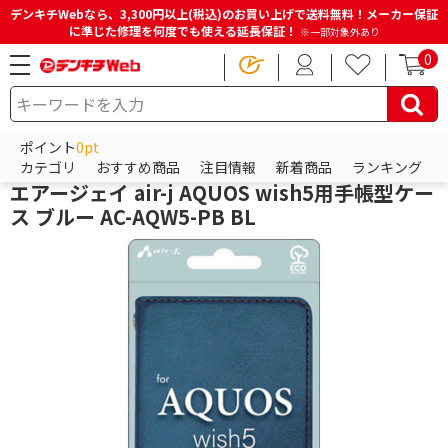
デンキチWebなら、3,300円以上(税込)のお買い上げで送料無料！メーカー保証
に準じた修理を何度でも使える延長保証！
※一部対象外あり
0
HOME
商品一覧ページ
スマホアクセサリー
Androidアクセサリー
Androidケース
ポイント
0pt
エアージェイ
カテゴリ
おすすめ商品
注目情報
新着商品
ランキング
エアージェイ air-j AQUOS wish5用手帳型ケー
ス ブルー AC-AQW5-PB BL