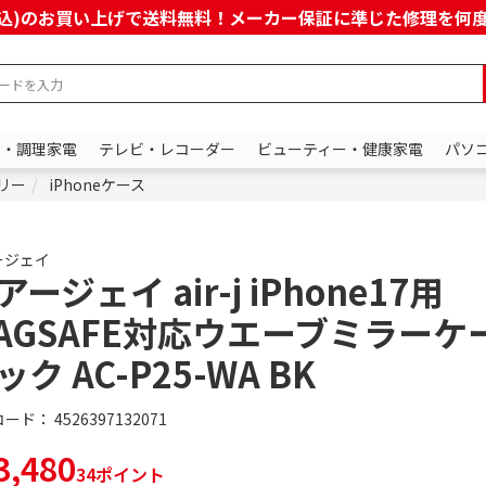
上(税込)のお買い上げで送料無料！メーカー保証に準じた修理を
ン・調理家電
テレビ・レコーダー
ビューティー・健康家電
パソ
サリー
iPhoneケース
ージェイ
アージェイ air-j iPhone17用
AGSAFE対応ウエーブミラーケ
ック AC-P25-WA BK
コード：
4526397132071
,480
34ポイント