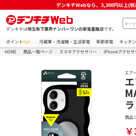
デンキチWebなら、3,300円以
デンキチは
埼玉県下業界ナンバーワンの家電量販店
です。
ポイント
0pt
冷蔵庫・洗濯機・生活家電
季節家電
キッチ
HOME
商品一覧ページ
スマホアクセサリー
iPhoneアクセ
エア
エ
M
ラ
商品
￥3