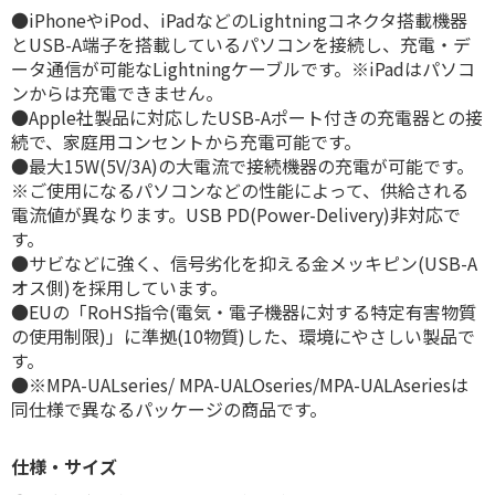
●iPhoneやiPod、iPadなどのLightningコネクタ搭載機器
とUSB-A端子を搭載しているパソコンを接続し、充電・デ
ータ通信が可能なLightningケーブルです。※iPadはパソコ
ンからは充電できません。
●Apple社製品に対応したUSB-Aポート付きの充電器との接
続で、家庭用コンセントから充電可能です。
●最大15W(5V/3A)の大電流で接続機器の充電が可能です。
※ご使用になるパソコンなどの性能によって、供給される
電流値が異なります。USB PD(Power-Delivery)非対応で
す。
●サビなどに強く、信号劣化を抑える金メッキピン(USB-A
オス側)を採用しています。
●EUの「RoHS指令(電気・電子機器に対する特定有害物質
の使用制限)」に準拠(10物質)した、環境にやさしい製品で
す。
●※MPA-UALseries/ MPA-UALOseries/MPA-UALAseriesは
同仕様で異なるパッケージの商品です。
仕様・サイズ