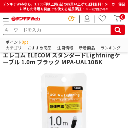
デンキチWebなら、3,300円以上(税込)のお買い上げで送料無料！メーカー保証
に準じた修理を何度でも使える延長保証！
※一部対象外あり
0
HOME
商品一覧ページ
スマホアクセサリー
iPhoneアクセサリー
ライトニングケーブル
ポイント
0pt
エレコム
カテゴリ
おすすめ商品
注目情報
新着商品
ランキング
エレコム ELECOM スタンダードLightningケ
ーブル 1.0m ブラック MPA-UAL10BK