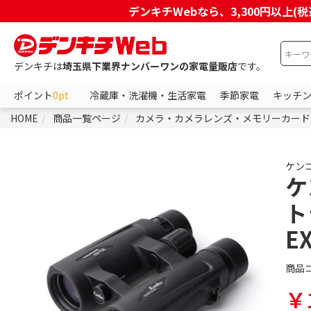
デンキチWebなら、3,300円以
デンキチは
埼玉県下業界ナンバーワンの家電量販店
です。
ポイント
0pt
冷蔵庫・洗濯機・生活家電
季節家電
キッチ
HOME
商品一覧ページ
カメラ・カメラレンズ・メモリーカード
ケン
ケ
ト
E
商品
￥1