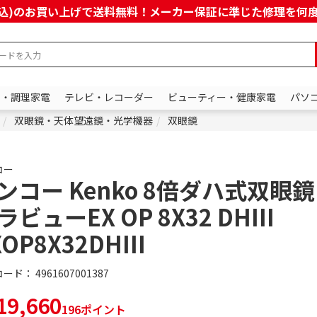
上(税込)のお買い上げで送料無料！メーカー保証に準じた修理を
ン・調理家電
テレビ・レコーダー
ビューティー・健康家電
パソ
双眼鏡・天体望遠鏡・光学機器
双眼鏡
コー
ンコー Kenko 8倍ダハ式双眼鏡
ラビューEX OP 8X32 DHIII
XOP8X32DHIII
コード：
4961607001387
9,660
196ポイント