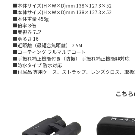
■本体サイズ(H×W×D)mm 138×127.3×52
■本体サイズ(H×W×D)mm 138×127.3×52
■本体重量 455g
■倍率 8倍
■実視界 7.5°
■明るさ 16
■近距離（最短合焦距離） 2.5M
■コーティング フルマルチコート
■手振れ補正機能付き（防振） 手振れ補正機能非対応
■防水タイプ 防水対応
■付属品 専用ケース、ストラップ、レンズクロス、取扱
こちら