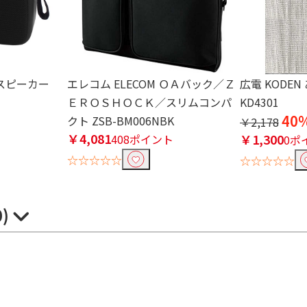
thスピーカー
エレコム ELECOM ＯＡバック／Ｚ
広電 KODE
ＥＲＯＳＨＯＣＫ／スリムコンパ
KD4301
40
ト
クト ZSB-BM006NBK
￥2,178
￥4,081
￥1,300
408ポイント
0ポ
☆☆☆☆☆
☆☆☆☆☆
0)