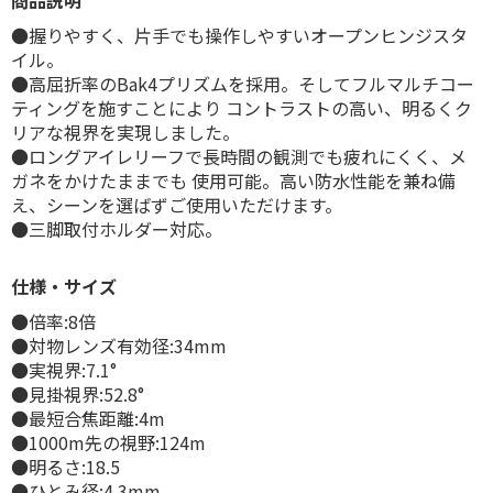
商品説明
●握りやすく、片手でも操作しやすいオープンヒンジスタ
イル。
●高屈折率のBak4プリズムを採用。そしてフルマルチコー
ティングを施すことにより コントラストの高い、明るくク
リアな視界を実現しました。
●ロングアイレリーフで長時間の観測でも疲れにくく、メ
ガネをかけたままでも 使用可能。高い防水性能を兼ね備
え、シーンを選ばずご使用いただけます。
●三脚取付ホルダー対応。
仕様・サイズ
●倍率:8倍
●対物レンズ有効径:34mm
●実視界:7.1°
●見掛視界:52.8°
●最短合焦距離:4m
●1000m先の視野:124m
●明るさ:18.5
●ひとみ径:4.3mm