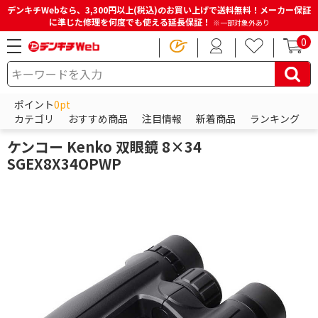
デンキチWebなら、3,300円以上(税込)のお買い上げで送料無料！メーカー保証
に準じた修理を何度でも使える延長保証！
※一部対象外あり
0
HOME
商品一覧ページ
カメラ・カメラレンズ・メモリーカード
ポイント
0pt
双眼鏡・天体望遠鏡・光学機器
双眼鏡
カテゴリ
おすすめ商品
注目情報
新着商品
ランキング
ケンコー
ケンコー Kenko 双眼鏡 8×34
SGEX8X34OPWP