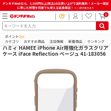
デンキチWebなら、3,300円以上(税込)のお買い上げで送料無料！メーカー保証
に準じた修理を何度でも使える延長保証！
※一部対象外あり
0
HOME
商品一覧ページ
スマホアクセサリー
iPhoneアクセサリー
iPhoneケース
ポイント
0pt
Hamee
カテゴリ
おすすめ商品
注目情報
新着商品
ランキング
ハミィ HAMEE iPhone Air用強化ガラスクリア
ケース iFace Reflection ベージュ 41-183056