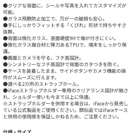
●クリアな背面に、シールや写真を入れてカスタマイズが
可能。
●ガラス飛散防止加工で、万が一の破損も安心。
●手にしっかりフィットする「くびれ」形状で持ちやすさ
抜群。
●背面は強化ガラス、表面硬度9Hで傷が付きにくい。
●強化ガラス複合材と弾力あるTPUで、端末をしっかり保
護。
●画面とカメラを守る、フチ高設計。
●シンメトリーなフチ高設計で背面のガタつきを防ぐ。
●ケースを装着したまま、サイドボタンやカメラ機能の操
作がスムーズに行えます。
●選べる2カ所のストラップホール。
●iFaceストラップホルダー専用のクリアランス設計が施さ
れ、ショルダー使いも今まで以上に快適。
※ストラップホルダーを併用する場合は、iFaceから発売し
ている公式製品をご使用ください。類似品ではiFaceケース
と併用の使用感を保証しかねるため、ご注意ください。
仕様・サイズ