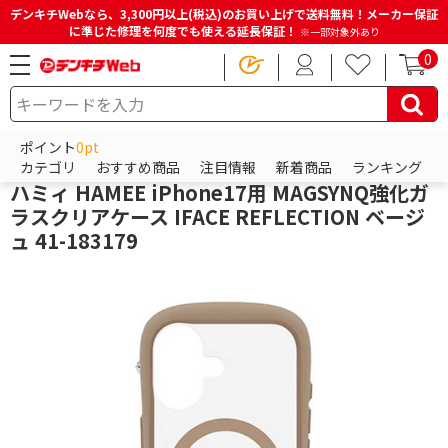
デンキチWebなら、3,300円以上(税込)のお買い上げで送料無料！メーカー保証
に準じた修理を何度でも使える延長保証！
※一部対象外あり
0
HOME
商品一覧ページ
スマホアクセサリー
iPhoneアクセサリー
iPhoneケース
ポイント
0pt
Hamee
カテゴリ
おすすめ商品
注目情報
新着商品
ランキング
ハミィ HAMEE iPhone17用 MAGSYNQ強化ガ
ラスクリアケース IFACE REFLECTION ベージ
ュ 41-183179