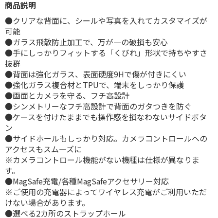
商品説明
●クリアな背面に、シールや写真を入れてカスタマイズが
可能
●ガラス飛散防止加工で、万が一の破損も安心
●手にしっかりフィットする「くびれ」形状で持ちやすさ
抜群
●背面は強化ガラス、表面硬度9Hで傷が付きにくい
●強化ガラス複合材とTPUで、端末をしっかり保護
●画面とカメラを守る、フチ高設計
●シンメトリーなフチ高設計で背面のガタつきを防ぐ
●ケースを付けたままでも操作感を損なわないサイドボタ
ン
●サイドホールもしっかり対応。カメラコントロールへの
アクセスもスムーズに
※カメラコントロール機能がない機種は仕様が異なりま
す。
●MagSafe充電/各種MagSafeアクセサリー対応
※ご使用の充電器によってワイヤレス充電がご利用いただ
けない場合があります。
●選べる2カ所のストラップホール