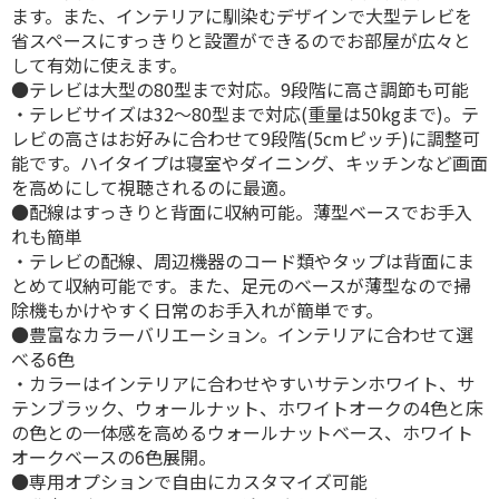
ます。また、インテリアに馴染むデザインで大型テレビを
省スペースにすっきりと設置ができるのでお部屋が広々と
して有効に使えます。
●テレビは大型の80型まで対応。9段階に高さ調節も可能
・テレビサイズは32～80型まで対応(重量は50kgまで)。テ
レビの高さはお好みに合わせて9段階(5cmピッチ)に調整可
能です。ハイタイプは寝室やダイニング、キッチンなど画面
を高めにして視聴されるのに最適。
●配線はすっきりと背面に収納可能。薄型ベースでお手入
れも簡単
・テレビの配線、周辺機器のコード類やタップは背面にま
とめて収納可能です。また、足元のベースが薄型なので掃
除機もかけやすく日常のお手入れが簡単です。
●豊富なカラーバリエーション。インテリアに合わせて選
べる6色
・カラーはインテリアに合わせやすいサテンホワイト、サ
テンブラック、ウォールナット、ホワイトオークの4色と床
の色との一体感を高めるウォールナットベース、ホワイト
オークベースの6色展開。
●専用オプションで自由にカスタマイズ可能