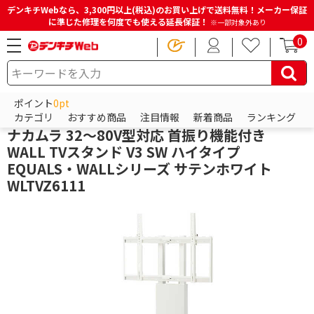
デンキチWebなら、3,300円以上(税込)のお買い上げで送料無料！メーカー保証
に準じた修理を何度でも使える延長保証！
※一部対象外あり
0
HOME
商品一覧ページ
テレビ・レコーダー
テレビ台・テレビスタンド
壁寄せテレビスタンド
ポイント
0pt
イコールズ (EQUALS)
カテゴリ
おすすめ商品
注目情報
新着商品
ランキング
ナカムラ 32～80V型対応 首振り機能付き
WALL TVスタンド V3 SW ハイタイプ
EQUALS・WALLシリーズ サテンホワイト
WLTVZ6111