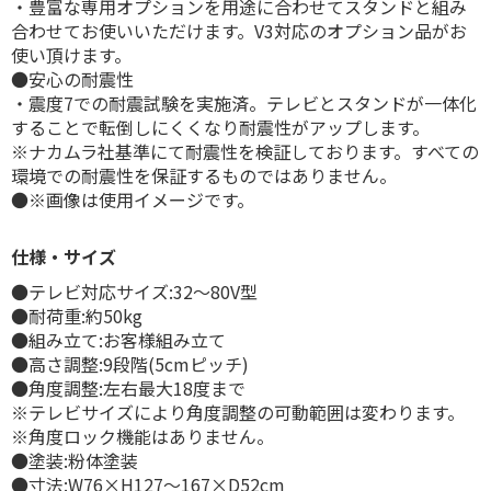
・豊富な専用オプションを用途に合わせてスタンドと組み
合わせてお使いいただけます。V3対応のオプション品がお
使い頂けます。
●安心の耐震性
・震度7での耐震試験を実施済。テレビとスタンドが一体化
することで転倒しにくくなり耐震性がアップします。
※ナカムラ社基準にて耐震性を検証しております。すべての
環境での耐震性を保証するものではありません。
●※画像は使用イメージです。
仕様・サイズ
●テレビ対応サイズ:32～80V型
●耐荷重:約50kg
●組み立て:お客様組み立て
●高さ調整:9段階(5cmピッチ)
●角度調整:左右最大18度まで
※テレビサイズにより角度調整の可動範囲は変わります。
※角度ロック機能はありません。
●塗装:粉体塗装
●寸法:W76×H127～167×D52cm