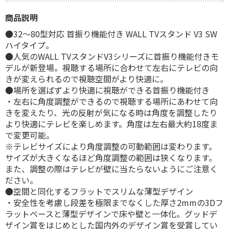
商品説明
●32～80型対応 首振り機能付き WALL TVスタンド V3 SW
ハイタイプ。
●人気のWALL TVスタンドV3シリーズに首振り機能付きモ
デルが新登場。視聴する場所に合わせて左右にテレビの向
きが変えられるので視聴空間がより快適に。
●場所を選ばずより快適に視聴ができる首振り機能付き
・左右に角度調整ができるので視聴する場所にあわせて向
きを変えたり、光の反射が気になる時は角度を調整したり
より快適にテレビを楽しめます。角度は左右最大約18度ま
で変更可能。
※テレビサイズにより角度調整の可動範囲は変わります。
サイズが大きくなるほど角度調整の範囲は狭くなります。
また、調整の際はテレビが壁に当たらないようにご注意く
ださい。
●空間と同化するフラットでスリムな薄型デザイン
・安全性を考慮し段差を極限までなくした厚さ2mmの3Dフ
ラットベースと薄型デザインで床や壁と一体化。グッドデ
ザイン賞をはじめとした国内外のデザイン賞を受賞してい