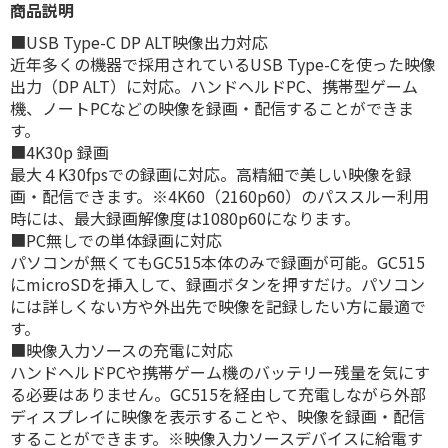
商品説明
■USB Type-C DP ALT映像出力対応
近年多くの機器で採用されているUSB Type-Cを使った映像
出力（DP ALT）に対応。ハンドヘルドPC、携帯型ゲーム
機、ノートPCなどの映像を録画・配信することができま
す。
■4K30p 録画
最大４K30fpsでの録画に対応。高精細で美しい映像を録
画・配信できます。※4K60（2160p60）のパススルー利用
時には、最大録画解像度は1080p60になります。
■PC無しでの単体録画に対応
パソコンが無くてもGC515本体のみで録画が可能。GC515
にmicroSDを挿入して、録画ボタンを押すだけ。パソコン
には詳しくない方や外出先で映像を記録したい方に最適で
す。
■映像入力ソースの充電に対応
ハンドヘルドPCや携帯ゲーム機のバッテリー残量を気にす
る必要はありません。GC515を経由して充電しながら外部
ディスプレイに映像を表示することや、映像を録画・配信
することができます。※映像入力ソースデバイスに給電す