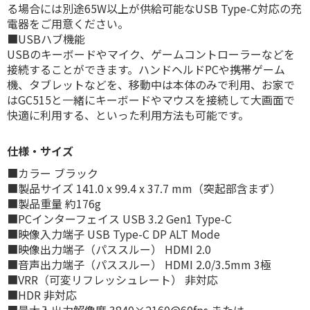
る場合には別途65W以上が供給可能なUSB Type-C対応の充
電器をご用意ください。
■USBハブ機能
USBのキーボードやマイク、ゲームコントローラーなどを
接続することができます。ハンドヘルドPCや携帯ゲーム
機、タブレットなどを、移動中は本体のみで利用、お家で
はGC515と一緒にキーボードやマウスを接続して大画面で
快適に利用する、といった利用方法も可能です。
仕様・サイズ
■カラー ブラック
■製品サイズ 141.0 x 99.4 x 37.7 mm（突起部含まず）
■製品重量 約176g
■PCインターフェイス USB 3.2 Gen1 Type-C
■映像入力端子 USB Type-C DP ALT Mode
■映像出力端子（パススルー） HDMI 2.0
■音声出力端子（パススルー） HDMI 2.0/3.5mm 3極
■VRR（可変リフレッシュレート） 非対応
■HDR 非対応