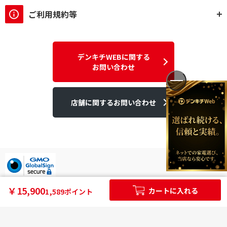
ご利用規約等
デンキチWEBに関する
お問い合わせ
店舗に関するお問い合わせ
デンキチはGMOグローバルサイン発行のSSL電子証明書を使用して
￥15,900
カートに入れる
1,589ポイント
います。
個人情報やご購入情報はSSL暗号化通信により保護されます。
Copyright ©2025DEN-KICHI WEB All rights reserved.