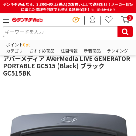
デンキチWebなら、3,300円以上(税込)のお買い上げで送料無料！メーカー保証
に準じた修理を何度でも使える延長保証！
※一部対象外あり
0
HOME
商品一覧ページ
ゲーム
ゲーム機(互換機・その他)
ゲーム周辺機器・アクセサリ
ポイント
0pt
AVer Media
カテゴリ
おすすめ商品
注目情報
新着商品
ランキング
アバーメディア AVerMedia LIVE GENERATOR
PORTABLE GC515 (Black) ブラック
GC515BK