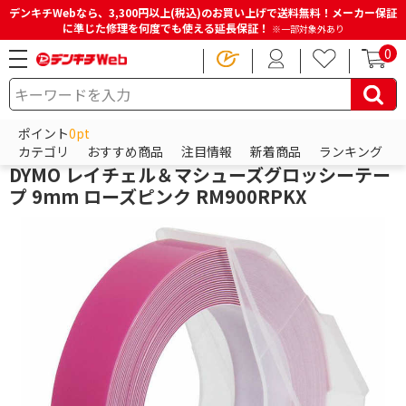
デンキチWebなら、3,300円以上(税込)のお買い上げで送料無料！メーカー保証
に準じた修理を何度でも使える延長保証！
※一部対象外あり
0
HOME
商品一覧ページ
電子辞書・電話機・FAX・事務機器
ラベルライター・テープ
ラベルライターテープ
ポイント
0pt
ジット
カテゴリ
おすすめ商品
注目情報
新着商品
ランキング
DYMO レイチェル＆マシューズグロッシーテー
プ 9mm ローズピンク RM900RPKX