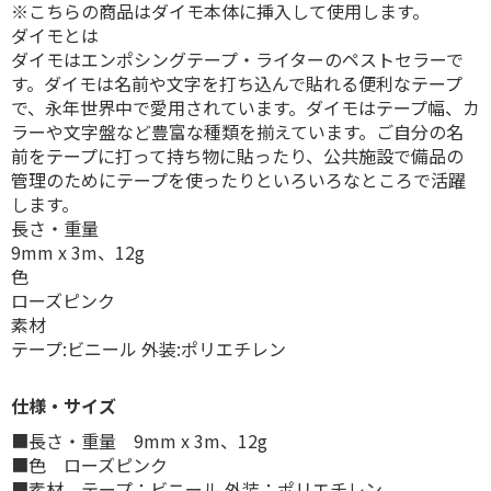
※こちらの商品はダイモ本体に挿入して使用します。
ダイモとは
ダイモはエンポシングテープ・ライターのペストセラーで
す。ダイモは名前や文字を打ち込んで貼れる便利なテープ
で、永年世界中で愛用されています。ダイモはテープ幅、カ
ラーや文字盤など豊富な種類を揃えています。ご自分の名
前をテープに打って持ち物に貼ったり、公共施設で備品の
管理のためにテープを使ったりといろいろなところで活躍
します。
長さ・重量
9mm x 3m、12g
色
ローズピンク
素材
テープ:ビニール 外装:ポリエチレン
仕様・サイズ
■長さ・重量 9mm x 3m、12g
■色 ローズピンク
■素材 テープ：ビニール 外装：ポリエチレン