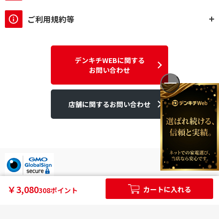
ご利用規約等
デンキチWEBに関する
お問い合わせ
店舗に関するお問い合わせ
デンキチはGMOグローバルサイン発行のSSL電子証明書を使用して
￥3,080
カートに入れる
308ポイント
います。
個人情報やご購入情報はSSL暗号化通信により保護されます。