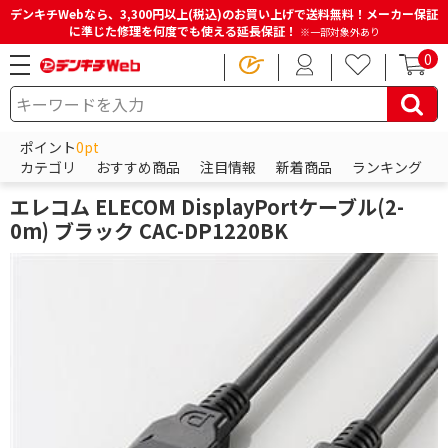
デンキチWebなら、3,300円以上(税込)のお買い上げで送料無料！メーカー保証
に準じた修理を何度でも使える延長保証！
※一部対象外あり
0
HOME
商品一覧ページ
パソコン・周辺機器・PCソフト
各種接続ケーブル・アダプター
ポイント
0pt
ディスプレイケーブル・アダプタ
カテゴリ
おすすめ商品
注目情報
新着商品
ランキング
エレコム
エレコム ELECOM DisplayPortケーブル(2-
0m) ブラック CAC-DP1220BK