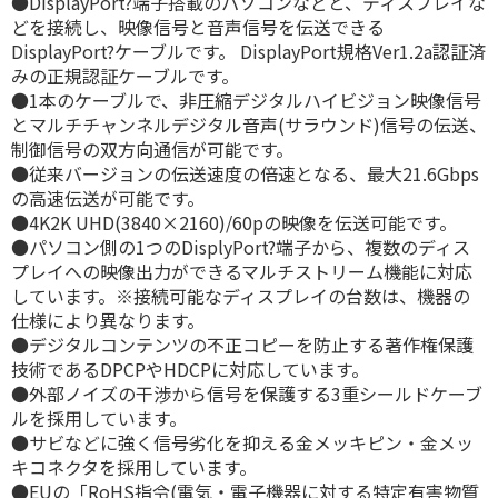
●DisplayPort?端子搭載のパソコンなどと、ディスプレイな
どを接続し、映像信号と音声信号を伝送できる
DisplayPort?ケーブルです。 DisplayPort規格Ver1.2a認証済
みの正規認証ケーブルです。
●1本のケーブルで、非圧縮デジタルハイビジョン映像信号
とマルチチャンネルデジタル音声(サラウンド)信号の伝送、
制御信号の双方向通信が可能です。
●従来バージョンの伝送速度の倍速となる、最大21.6Gbps
の高速伝送が可能です。
●4K2K UHD(3840×2160)/60pの映像を伝送可能です。
●パソコン側の1つのDisplyPort?端子から、複数のディス
プレイへの映像出力ができるマルチストリーム機能に対応
しています。※接続可能なディスプレイの台数は、機器の
仕様により異なります。
●デジタルコンテンツの不正コピーを防止する著作権保護
技術であるDPCPやHDCPに対応しています。
●外部ノイズの干渉から信号を保護する3重シールドケーブ
ルを採用しています。
●サビなどに強く信号劣化を抑える金メッキピン・金メッ
キコネクタを採用しています。
●EUの「RoHS指令(電気・電子機器に対する特定有害物質