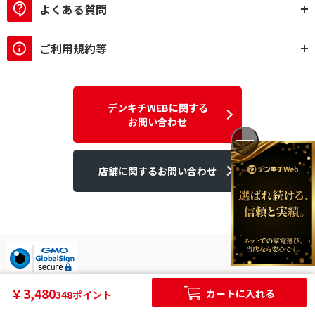
よくある質問
ご利用規約等
デンキチWEBに関する
お問い合わせ
店舗に関するお問い合わせ
デンキチはGMOグローバルサイン発行のSSL電子証明書を使用して
￥3,480
カートに入れる
348ポイント
います。
個人情報やご購入情報はSSL暗号化通信により保護されます。