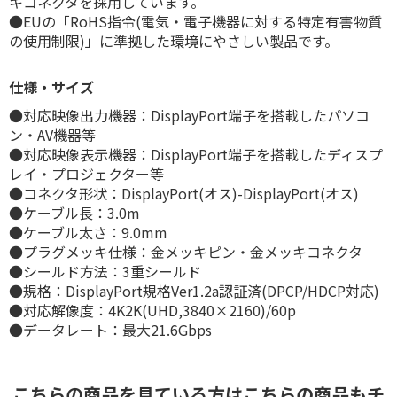
キコネクタを採用しています。
●EUの「RoHS指令(電気・電子機器に対する特定有害物質
の使用制限)」に準拠した環境にやさしい製品です。
仕様・サイズ
●対応映像出力機器：DisplayPort端子を搭載したパソコ
ン・AV機器等
●対応映像表示機器：DisplayPort端子を搭載したディスプ
レイ・プロジェクター等
●コネクタ形状：DisplayPort(オス)-DisplayPort(オス)
●ケーブル長：3.0m
●ケーブル太さ：9.0mm
●プラグメッキ仕様：金メッキピン・金メッキコネクタ
●シールド方法：3重シールド
●規格：DisplayPort規格Ver1.2a認証済(DPCP/HDCP対応)
●対応解像度：4K2K(UHD,3840×2160)/60p
●データレート：最大21.6Gbps
こちらの商品を見ている方はこちらの商品もチ