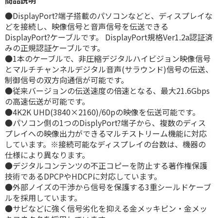
商品説明
●DisplayPort?端子搭載のパソコンなどと、ディスプレイな
どを接続し、映像信号と音声信号を伝送できる
DisplayPort?ケーブルです。 DisplayPort規格Ver1.2a認証済
みの正規認証ケーブルです。
●1本のケーブルで、非圧縮デジタルハイビジョン映像信号
とマルチチャンネルデジタル音声(サラウンド)信号の伝送、
制御信号の双方向通信が可能です。
●従来バージョンの伝送速度の倍速となる、最大21.6Gbps
の高速伝送が可能です。
●4K2K UHD(3840×2160)/60pの映像を伝送可能です。
●パソコン側の1つのDisplyPort?端子から、複数のディス
プレイへの映像出力ができるマルチストリーム機能に対応
しています。※接続可能なディスプレイの台数は、機器の
仕様により異なります。
●デジタルコンテンツの不正コピーを防止する著作権保護
技術であるDPCPやHDCPに対応しています。
●外部ノイズの干渉から信号を保護する3重シールドケーブ
ルを採用しています。
●サビなどに強く信号劣化を抑える金メッキピン・金メッ