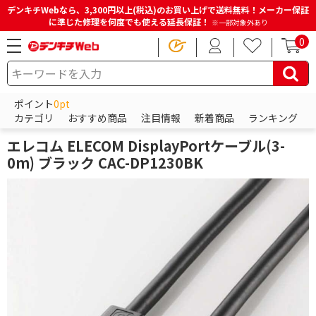
デンキチWebなら、3,300円以上(税込)のお買い上げで送料無料！メーカー保証
に準じた修理を何度でも使える延長保証！
※一部対象外あり
0
HOME
商品一覧ページ
パソコン・周辺機器・PCソフト
各種接続ケーブル・アダプター
ポイント
0pt
ディスプレイケーブル・アダプタ
カテゴリ
おすすめ商品
注目情報
新着商品
ランキング
エレコム
エレコム ELECOM DisplayPortケーブル(3-
0m) ブラック CAC-DP1230BK