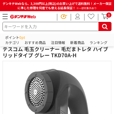
デンキチWebなら、3,300円以上(税込)のお買い上げで送料無料！メーカー保証
に準じた修理を何度でも使える延長保証！
※一部対象外あり
0
HOME
商品一覧ページ
冷蔵庫・洗濯機・生活家電
ミシン・毛玉取り
毛玉取り器
ポイント
0pt
テスコム
カテゴリ
おすすめ商品
注目情報
新着商品
ランキング
テスコム 毛玉クリーナー 毛だまトレタ ハイブ
リッドタイプ グレー TKD70A-H