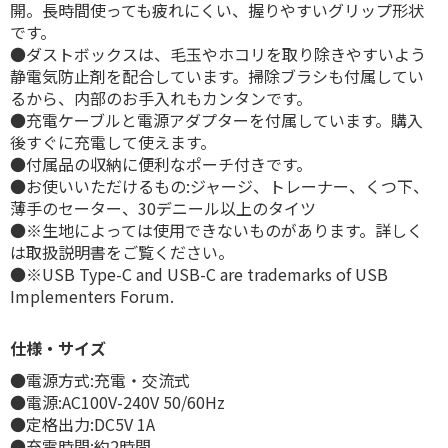
開。長時間使っても疲れにくい、握りやすいグリップ形状
です。
●ダストボックスは、毛玉やホコリを取り除きやすいよう
静電気防止剤を配合しています。掃除ブラシも付属してい
るから、内部のお手入れもカンタンです。
●充電ケーブルと電源アダプターを付属しています。購入
後すぐに充電して使えます。
●付属品の収納に便利なポーチ付きです。
●お使いいただけるもの:ジャージ、トレーナー、くつ下、
薄手のセーター、30デニール以上のタイツ
●※生地によっては使用できないものがあります。詳しく
は取扱説明書をご覧ください。
●※USB Type-C and USB-C are trademarks of USB
Implementers Forum.
仕様・サイズ
●電源方式:充電・交流式
●電源:AC100V-240V 50/60Hz
●定格出力:DC5V 1A
●充電時間:約2時間