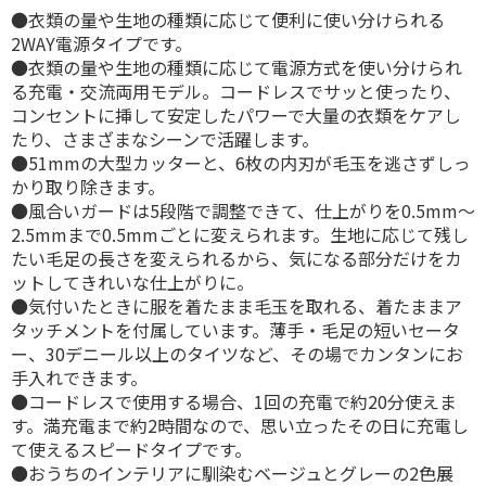
●衣類の量や生地の種類に応じて便利に使い分けられる
2WAY電源タイプです。
●衣類の量や生地の種類に応じて電源方式を使い分けられ
る充電・交流両用モデル。コードレスでサッと使ったり、
コンセントに挿して安定したパワーで大量の衣類をケアし
たり、さまざまなシーンで活躍します。
●51mmの大型カッターと、6枚の内刃が毛玉を逃さずしっ
かり取り除きます。
●風合いガードは5段階で調整できて、仕上がりを0.5mm～
2.5mmまで0.5mmごとに変えられます。生地に応じて残し
たい毛足の長さを変えられるから、気になる部分だけをカ
ットしてきれいな仕上がりに。
●気付いたときに服を着たまま毛玉を取れる、着たままア
タッチメントを付属しています。薄手・毛足の短いセータ
ー、30デニール以上のタイツなど、その場でカンタンにお
手入れできます。
●コードレスで使用する場合、1回の充電で約20分使えま
す。満充電まで約2時間なので、思い立ったその日に充電し
て使えるスピードタイプです。
●おうちのインテリアに馴染むベージュとグレーの2色展