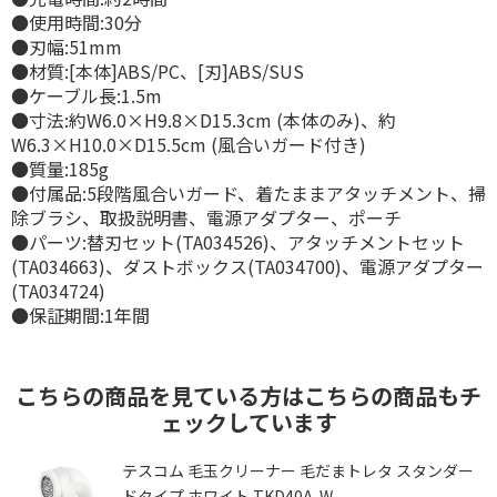
●使用時間:30分
●刃幅:51mm
●材質:[本体]ABS/PC、[刃]ABS/SUS
●ケーブル長:1.5m
●寸法:約W6.0×H9.8×D15.3cm (本体のみ)、約
W6.3×H10.0×D15.5cm (風合いガード付き)
●質量:185g
●付属品:5段階風合いガード、着たままアタッチメント、掃
除ブラシ、取扱説明書、電源アダプター、ポーチ
●パーツ:替刃セット(TA034526)、アタッチメントセット
(TA034663)、ダストボックス(TA034700)、電源アダプター
(TA034724)
●保証期間:1年間
こちらの商品を見ている方はこちらの商品もチ
ェックしています
テスコム 毛玉クリーナー 毛だまトレタ スタンダー
ドタイプ ホワイト TKD40A-W