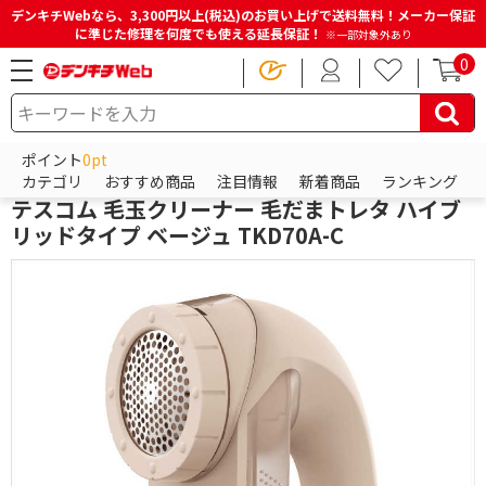
デンキチWebなら、3,300円以上(税込)のお買い上げで送料無料！メーカー保証
に準じた修理を何度でも使える延長保証！
※一部対象外あり
0
HOME
商品一覧ページ
冷蔵庫・洗濯機・生活家電
ミシン・毛玉取り
毛玉取り器
ポイント
0pt
テスコム
カテゴリ
おすすめ商品
注目情報
新着商品
ランキング
テスコム 毛玉クリーナー 毛だまトレタ ハイブ
リッドタイプ ベージュ TKD70A-C