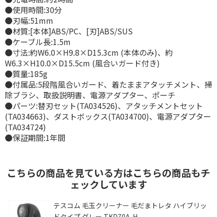
●使用時間:30分
●刃幅:51mm
●材質:[本体]ABS/PC、[刃]ABS/SUS
●ケーブル長:1.5m
●寸法:約W6.0×H9.8×D15.3cm (本体のみ)、約
W6.3×H10.0×D15.5cm (風合いガード付き)
●質量:185g
●付属品:5段階風合いガード、着たままアタッチメント、掃
除ブラシ、取扱説明書、電源アダプター、ポーチ
●パーツ:替刃セット(TA034526)、アタッチメントセット
(TA034663)、ダストボックス(TA034700)、電源アダプター
(TA034724)
●保証期間:1年間
こちらの商品を見ている方はこちらの商品もチ
ェックしています
テスコム 毛玉クリーナー 毛だまトレタ ハイブリッ
ドタイプ グレー TKD70A-H