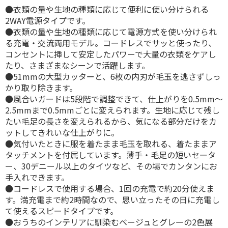
●衣類の量や生地の種類に応じて便利に使い分けられる
2WAY電源タイプです。
●衣類の量や生地の種類に応じて電源方式を使い分けられ
る充電・交流両用モデル。コードレスでサッと使ったり、
コンセントに挿して安定したパワーで大量の衣類をケアし
たり、さまざまなシーンで活躍します。
●51mmの大型カッターと、6枚の内刃が毛玉を逃さずしっ
かり取り除きます。
●風合いガードは5段階で調整できて、仕上がりを0.5mm～
2.5mmまで0.5mmごとに変えられます。生地に応じて残し
たい毛足の長さを変えられるから、気になる部分だけをカ
ットしてきれいな仕上がりに。
●気付いたときに服を着たまま毛玉を取れる、着たままア
タッチメントを付属しています。薄手・毛足の短いセータ
ー、30デニール以上のタイツなど、その場でカンタンにお
手入れできます。
●コードレスで使用する場合、1回の充電で約20分使えま
す。満充電まで約2時間なので、思い立ったその日に充電し
て使えるスピードタイプです。
●おうちのインテリアに馴染むベージュとグレーの2色展