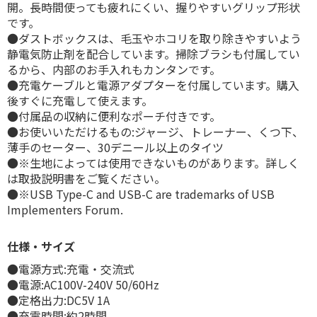
開。長時間使っても疲れにくい、握りやすいグリップ形状
です。
●ダストボックスは、毛玉やホコリを取り除きやすいよう
静電気防止剤を配合しています。掃除ブラシも付属してい
るから、内部のお手入れもカンタンです。
●充電ケーブルと電源アダプターを付属しています。購入
後すぐに充電して使えます。
●付属品の収納に便利なポーチ付きです。
●お使いいただけるもの:ジャージ、トレーナー、くつ下、
薄手のセーター、30デニール以上のタイツ
●※生地によっては使用できないものがあります。詳しく
は取扱説明書をご覧ください。
●※USB Type-C and USB-C are trademarks of USB
Implementers Forum.
仕様・サイズ
●電源方式:充電・交流式
●電源:AC100V-240V 50/60Hz
●定格出力:DC5V 1A
●充電時間:約2時間