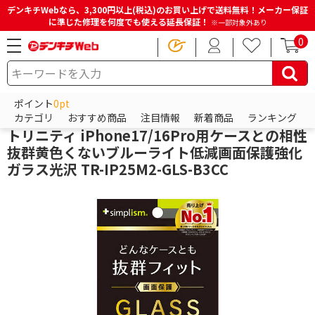
デンキチWebなら、3,300円以上(税込)のお買い上げで送料無料！メーカー保証
に準じた修理を何度でも使える延長保証！
※一部対象外あり
0
HOME
商品一覧ページ
スマホアクセサリー
iPhoneアクセサリー
iPhone保護フィルム
ポイント
0pt
トリニティ
カテゴリ
おすすめ商品
注目情報
新着商品
ランキング
トリニティ iPhone17/16Pro用ケースとの相性
抜群黄色くないブルーライト低減画面保護強化
ガラス光沢 TR-IP25M2-GLS-B3CC