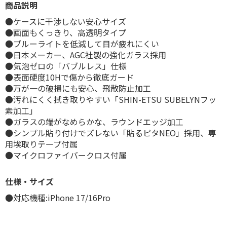
商品説明
●ケースに干渉しない安心サイズ
●画面もくっきり、高透明タイプ
●ブルーライトを低減して目が疲れにくい
●日本メーカー、AGC社製の強化ガラス採用
●気泡ゼロの「バブルレス」仕様
●表面硬度10Hで傷から徹底ガード
●万が一の破損にも安心、飛散防止加工
●汚れにくく拭き取りやすい「SHIN-ETSU SUBELYNフッ
素加工」
●ガラスの端がなめらかな、ラウンドエッジ加工
●シンプル貼り付けでズレない「貼るピタNEO」採用、専
用埃取りテープ付属
●マイクロファイバークロス付属
仕様・サイズ
●対応機種:iPhone 17/16Pro