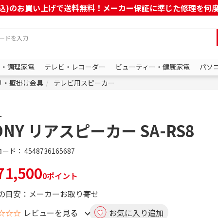
上(税込)のお買い上げで送料無料！メーカー保証に準じた修理を
ン・調理家電
テレビ・レコーダー
ビューティー・健康家電
パソ
リ・壁掛け金具
テレビ用スピーカー
ー
ONY リアスピーカー SA-RS8
コード：
4548736165687
1,500
0ポイント
の目安：メーカーお取り寄せ
☆☆☆
レビューを見る
お気に入り追加