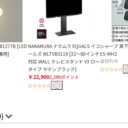
1277B [LED
NAKAMURA ナカムラ EQUALS イコ
シャープ 真
兼用]
ールズ WLTVB5119 [32～80インチ
ES-MH2
品切れ中
ト
対応 WALL テレビスタンド V3 ロー
タイプ サテンブラック]
☆☆☆☆☆
￥22,900
2,290ポイント
☆☆☆☆☆
0)