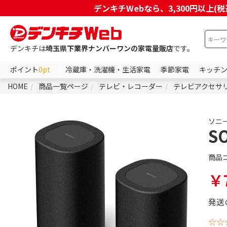
デンキチWebなら、3,300円以
デンキチは
埼玉県下業界ナンバーワンの家電量販店
です。
ポイント
0pt
冷蔵庫・洗濯機・生活家電
季節家電
キッチ
HOME
商品一覧ページ
テレビ・レコーダー
テレビアクセサ
ソニ
S
商品
￥7
発送
☆☆