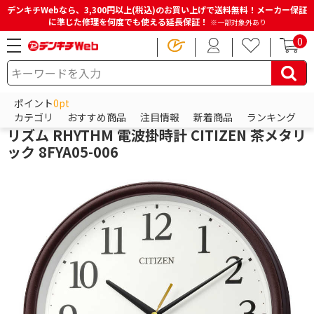
デンキチWebなら、3,300円以上(税込)のお買い上げで送料無料！メーカー保証
に準じた修理を何度でも使える延長保証！
※一部対象外あり
0
HOME
商品一覧ページ
時計・日用品・カー用品
時計
掛け時計
ポイント
0pt
シチズン
カテゴリ
おすすめ商品
注目情報
新着商品
ランキング
リズム RHYTHM 電波掛時計 CITIZEN 茶メタリ
ック 8FYA05-006