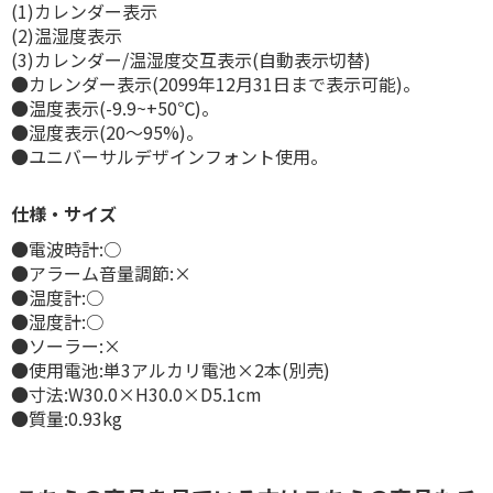
(1)カレンダー表示
(2)温湿度表示
(3)カレンダー/温湿度交互表示(自動表示切替)
●カレンダー表示(2099年12月31日まで表示可能)。
●温度表示(-9.9~+50℃)。
●湿度表示(20～95%)。
●ユニバーサルデザインフォント使用。
仕様・サイズ
●電波時計:○
●アラーム音量調節:×
●温度計:○
●湿度計:○
●ソーラー:×
●使用電池:単3アルカリ電池×2本(別売)
●寸法:W30.0×H30.0×D5.1cm
●質量:0.93kg