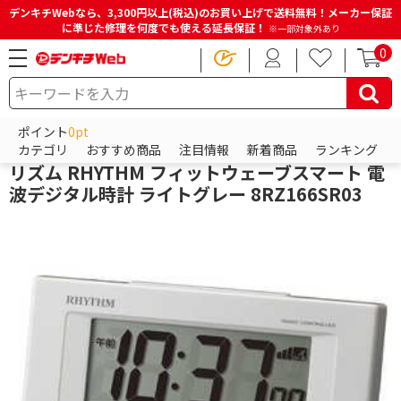
デンキチWebなら、3,300円以上(税込)のお買い上げで送料無料！メーカー保証
に準じた修理を何度でも使える延長保証！
※一部対象外あり
0
HOME
商品一覧ページ
時計・日用品・カー用品
時計
置時計
ポイント
0pt
シチズン
カテゴリ
おすすめ商品
注目情報
新着商品
ランキング
リズム RHYTHM フィットウェーブスマート 電
波デジタル時計 ライトグレー 8RZ166SR03