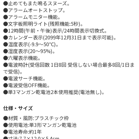
●止めてもまた鳴るスヌーズ。
●アラームオートストップ。
●アラームモニター機能。
●文字板照明ライト(残照機能:5秒)。
●12時間(午前・午後)表示/24時間表示切換式。
●カレンダー表示(2099年12月31日まで表示可能)。
●温度表示(-9.9～50℃)。
●湿度表示(20～95%)。
●六曜表示機能。
●電波時計(受信回数 1日8回 受信しない場合最多8回/1日ま
で受信)。
●電波サーチ機能。
●電波受信OFF機能。
●単3マンガン乾電池2本使用推奨(電池無し)。
仕様・サイズ
●材質・風防:プラスチック枠
●使用電池:単3形マンガン乾電池
●電池寿命:約1年
●寸法:7.7×12.0×5.4cm