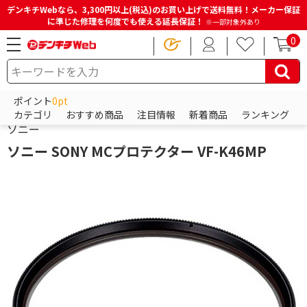
デンキチWebなら、3,300円以上(税込)のお買い上げで送料無料！メーカー保証
に準じた修理を何度でも使える延長保証！
※一部対象外あり
0
HOME
商品一覧ページ
カメラ・カメラレンズ・メモリーカード
ポイント
0pt
ビデオカメラアクセサリー
その他ビデオカメラ用アクセサリー
カテゴリ
おすすめ商品
注目情報
新着商品
ランキング
ソニー
ソニー SONY MCプロテクター VF-K46MP