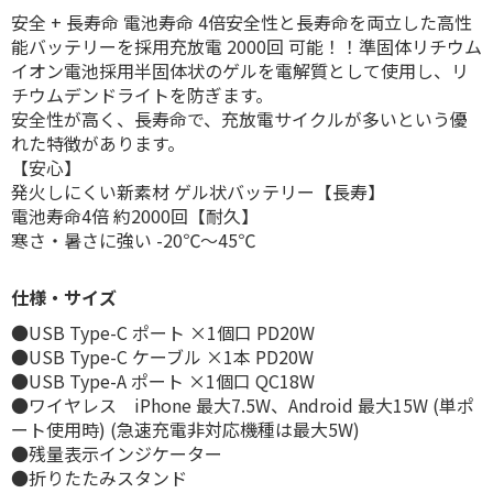
安全 + 長寿命 電池寿命 4倍安全性と長寿命を両立した高性
能バッテリーを採用充放電 2000回 可能！！準固体リチウム
イオン電池採用半固体状のゲルを電解質として使用し、リ
チウムデンドライトを防ぎます。
安全性が高く、長寿命で、充放電サイクルが多いという優
れた特徴があります。
【安心】
発火しにくい新素材 ゲル状バッテリー【長寿】
電池寿命4倍 約2000回【耐久】
寒さ・暑さに強い -20℃～45℃
仕様・サイズ
●USB Type-C ポート ×1個口 PD20W
●USB Type-C ケーブル ×1本 PD20W
●USB Type-A ポート ×1個口 QC18W
●ワイヤレス iPhone 最大7.5W、Android 最大15W (単ポ
ート使用時) (急速充電非対応機種は最大5W)
●残量表示インジケーター
●折りたたみスタンド