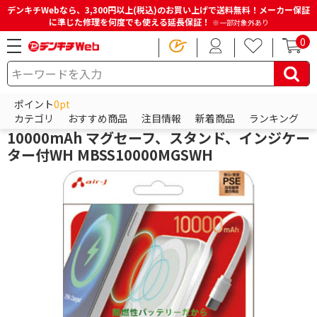
デンキチWebなら、3,300円以上(税込)のお買い上げで送料無料！メーカー保証
に準じた修理を何度でも使える延長保証！
※一部対象外あり
0
HOME
商品一覧ページ
スマホアクセサリー
モバイルバッテリー
モバイルバッテリー
ポイント
0pt
エアージェイ 準固体モバイルバッテリー
カテゴリ
おすすめ商品
注目情報
新着商品
ランキング
10000mAh マグセーフ、スタンド、インジケー
ター付WH MBSS10000MGSWH