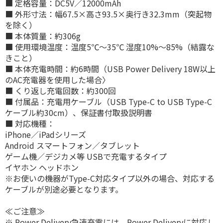
■ 定格容量：DC5V／12000mAh
■ 外形寸法：幅67.5×高さ93.5×奥行き32.3mm（突起物
を除く）
■ 本体質量：約306g
■ 使用環境温度：温度5℃～35℃ 湿度10%～85%（結露な
きこと）
■ 本体充電時間：約6時間（USB Power Delivery 18W以上
のAC充電器を使用した場合〉
■ くり返し充電回数：約300回
■ 付属品：充電用ケーブル（USB Type-C to USB Type-C
ケーブル約30cm）、保証書付取扱説明書
■ 対応機種：
iPhone／iPadシリーズ
Android スマートフォン／タブレット
ゲーム機／デジカメ等 USBで充電するタイプ
イヤホン ヘッドホン
※お使いの機器がType-C対応タイプ以外の場合、対応する
ケーブルが別途必要となります。
≪ご注意≫
※ Power Delivery急速充電には、Power Deliveryに対応し