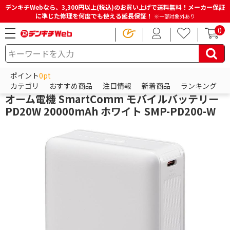
デンキチWebなら、3,300円以上(税込)のお買い上げで送料無料！メーカー保証
に準じた修理を何度でも使える延長保証！
※一部対象外あり
0
HOME
商品一覧ページ
スマホアクセサリー
モバイルバッテリー
モバイルバッテリー
ポイント
0pt
オーム電機
カテゴリ
おすすめ商品
注目情報
新着商品
ランキング
オーム電機 SmartComm モバイルバッテリー
PD20W 20000mAh ホワイト SMP-PD200-W