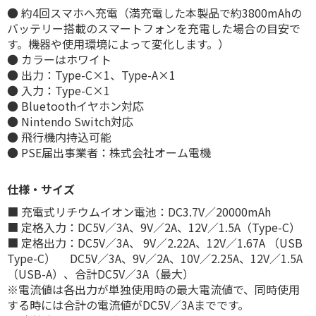
● 約4回スマホへ充電（満充電した本製品で約3800mAhの
バッテリー搭載のスマートフォンを充電した場合の目安で
す。機器や使用環境によって変化します。）
● カラーはホワイト
● 出力：Type-C×1、Type-A×1
● 入力：Type-C×1
● Bluetoothイヤホン対応
● Nintendo Switch対応
● 飛行機内持込可能
● PSE届出事業者：株式会社オーム電機
仕様・サイズ
■ 充電式リチウムイオン電池：DC3.7V／20000mAh
■ 定格入力：DC5V／3A、9V／2A、12V／1.5A（Type-C）
■ 定格出力：DC5V／3A、 9V／2.22A、12V／1.67A （USB
Type-C） DC5V／3A、9V／2A、10V／2.25A、12V／1.5A
（USB-A）、合計DC5V／3A（最大）
※電流値は各出力が単独使用時の最大電流値で、同時使用
する時には合計の電流値がDC5V／3Aまでです。