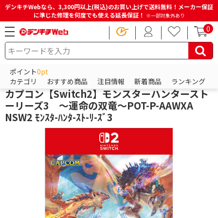
デンキチWebなら、3,300円以上(税込)のお買い上げで送料無料！メーカー保証
に準じた修理を何度でも使える延長保証！
※一部対象外あり
0
HOME
商品一覧ページ
ゲーム
ゲーム機(互換機・その他)
その他ゲームソフト
ポイント
0pt
カプコン
カテゴリ
おすすめ商品
注目情報
新着商品
ランキング
カプコン【Switch2】モンスターハンタースト
ーリーズ3 ～運命の双竜～POT-P-AAWXA
NSW2 ﾓﾝｽﾀ-ﾊﾝﾀ-ｽﾄ-ﾘ-ｽﾞ3