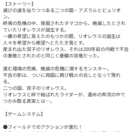
【ストーリー】
滅びの道を辿りつつある二つの国・アズラルとビュリオ
ン。
終焉の危機の中、発掘されたタマゴから、絶滅したとされ
ていたリオレウスが誕生する。
一縷の希望に見えたのもつかの間、リオレウスの誕生は
人々を希望から絶望へとたたき落とす。
産まれ出た双子のリオレウス、それは200年前の内戦で不吉
の象徴とされたのと同じく蒼鱗の双竜だった。
進む環境の荒廃、絶滅の危機に瀕するモンスター。
不吉の影は、ついに両国に再び戦火の兆しとなって現れ
る。
二つの国、双子のリオレウス。
リオレウスと絆で結ばれたライダーが、運命の奔流の中で
つかみ取る真実とは…。
【ゲームシステム】
●フィールドでのアクションが進化！