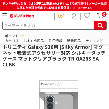
デンキチWebなら、3,300円以上(税込)のお買い上げで送料無料！メーカー保証
に準じた修理を何度でも使える延長保証！
※一部対象外あり
0
HOME
商品一覧ページ
スマホアクセサリー
Androidアクセサリー
Androidケース
ポイント
0pt
トリニティ
カテゴリ
おすすめ商品
注目情報
新着商品
ランキング
トリニティ Galaxy S26用 [Silky Armor] マグ
ネット吸着式アクセサリー対応 シルキータッチ
ケース マットクリアブラック TR-GA26S-SA-
CLBK