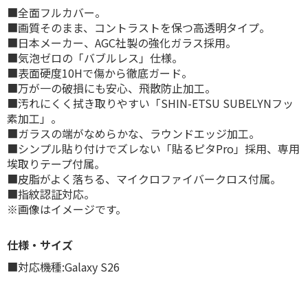
■全面フルカバー。
■画質そのまま、コントラストを保つ高透明タイプ。
■日本メーカー、AGC社製の強化ガラス採用。
■気泡ゼロの「バブルレス」仕様。
■表面硬度10Hで傷から徹底ガード。
■万が一の破損にも安心、飛散防止加工。
■汚れにくく拭き取りやすい「SHIN-ETSU SUBELYNフッ
素加工」。
■ガラスの端がなめらかな、ラウンドエッジ加工。
■シンプル貼り付けでズレない「貼るピタPro」採用、専用
埃取りテープ付属。
■皮脂がよく落ちる、マイクロファイバークロス付属。
■指紋認証対応。
※画像はイメージです。
仕様・サイズ
■対応機種:Galaxy S26