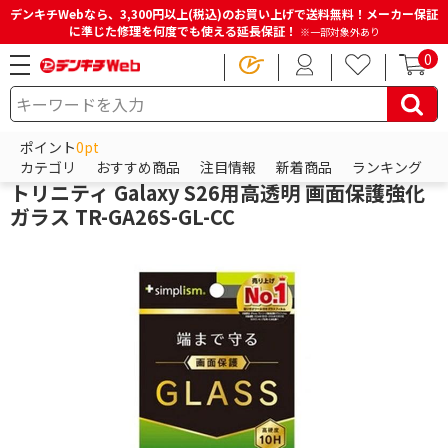
デンキチWebなら、3,300円以上(税込)のお買い上げで送料無料！メーカー保証
に準じた修理を何度でも使える延長保証！
※一部対象外あり
0
HOME
商品一覧ページ
スマホアクセサリー
Androidアクセサリー
Android保護フィルム
ポイント
0pt
トリニティ
カテゴリ
おすすめ商品
注目情報
新着商品
ランキング
トリニティ Galaxy S26用高透明 画面保護強化
ガラス TR-GA26S-GL-CC