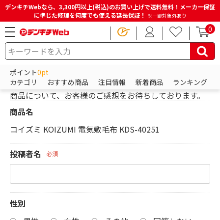
デンキチWebなら、3,300円以上(税込)のお買い上げで送料無料！メーカー保証
に準じた修理を何度でも使える延長保証！
※一部対象外あり
0
HOME
レビューを投稿
ポイント
0pt
レビューを投稿
カテゴリ
おすすめ商品
注目情報
新着商品
ランキング
商品について、お客様のご感想をお待ちしております。
商品名
コイズミ KOIZUMI 電気敷毛布 KDS-40251
投稿者名
必須
性別