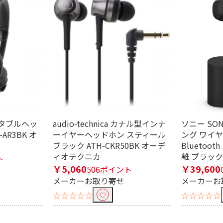
り込む
なし
 ポータブルヘッ
audio-technica カナル型インナ
ソニー SO
AR3BK オ
ーイヤーヘッドホン スティール
ング ワイ
ブラック ATH-CKR50BK オーデ
Bluetoo
ィオテクニカ
離 ブラック 
ト
￥5,060
￥39,600
506ポイント
メーカーお取り寄せ
メーカーお
☆☆☆☆☆
☆☆☆☆☆
防滴