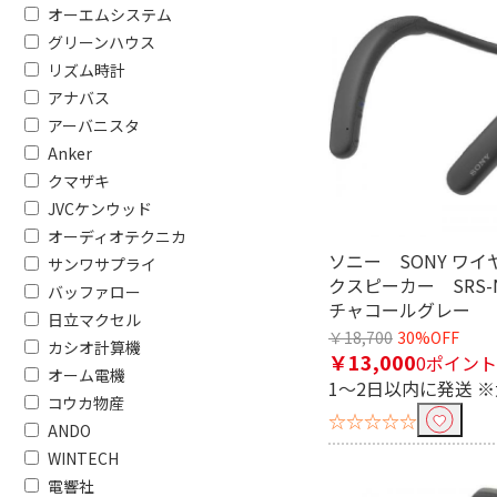
バスパワー
充電式
オーエムシステム
グリーンハウス
便利&快適機能で絞り込む
リズム時計
ふろ水ポンプ
歩数計機
アナバス
アーバニスタ
高さで絞り込む
Anker
クマザキ
1400～1600mm未満
JVCケンウッド
オーディオテクニカ
ドア数で絞り込む
ソニー SONY ワ
サンワサプライ
クスピーカー SRS-
1ドア
バッファロー
チャコールグレー
日立マクセル
￥18,700
30%OFF
電源方式で絞り込む
カシオ計算機
￥13,000
0ポイント
オーム電機
コード式
AC電
1～2日以内に発送 
コウカ物産
☆☆☆☆☆
ANDO
形状で絞り込む
WINTECH
HDMI⇔MicroUSB
電響社