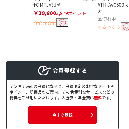
代)MTJV3J/A
ATH-AVC50
防水・防滴で絞り込む
カ
￥39,800
3,979ポイント
防水対応
防滴対
品切れ中
☆☆☆☆☆
☆☆☆☆☆
受信バンドで絞り込む
ラジオ非対応
AM/FM
接続端子で絞り込む
Lightning
USB
会員登録する
ARCで絞り込む
デンキチwebの会員になると、会員限定のお得なセールや
ポイント、新商品のご案内、その他便利なサービスなどの
ARC対応
特典をご利用いただけます。入会費・年会費は
無料
です。
ハイレゾで絞り込む
今すぐ登録
ハイレゾ対応
ハイレゾ非