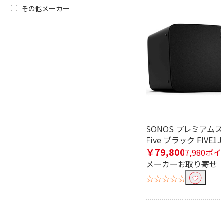
電源形式で絞り込む
その他メーカー
USB電源
ハイレゾ音源で絞り込む
ハイレゾ対応
サイズで絞り込む
ポータブル型
SONOS プレミアム
接続方式で絞り込む
Five ブラック FIVE1
￥79,800
7,980ポ
φ3.5mmミニプラグ
φ3.5mm ミ
+USB
メーカーお取り寄せ
☆☆☆☆☆
機能で絞り込む
ワイヤレス(左右分離)
ワイヤレス(
ド)