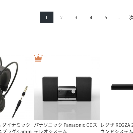
1
2
3
4
5
...
th対応
Bluetooth非対応
対応
非対応
nica ダイナミック
パナソニック Panasonic CDス
レグザ REGZA 
プラグ3.5mm
テレオシステム
ウンドシステム R