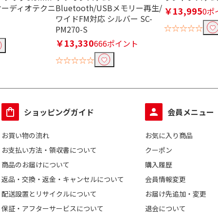
0 オーディオテクニ
Bluetooth/USBメモリー再生/
￥13,995
0ポ
ワイドFM対応 シルバー SC-
応
防水・防滴対応
防水・防滴非対応
☆☆☆☆☆
PM270-S
￥13,330
666ポイント
☆☆☆☆☆
φ3.5mm ミニプラグ
φ2.5mm 超ミニプラ
ライト
ショッピングガイド
会員メニュー
グ
お買い物の流れ
お気に入り商品
お支払い方法・領収書について
クーポン
商品のお届けについて
購入履歴
返品・交換・返金・キャンセルについて
会員情報変更
配送設置とリサイクルについて
お届け先追加・変更
対応
保証・アフターサービスについて
退会について