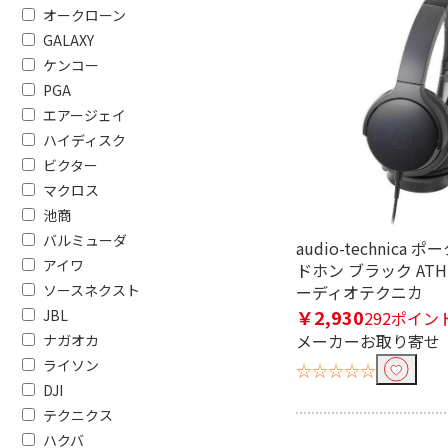
オークローン
防水で絞り込む
GALAXY
ケンコー
防水非対応
PGA
エアージェイ
奥行(外形・ハンドル除く)で絞
ハイディスク
451mm以上
ビクター
マクロス
容量で絞り込む
池商
バルミューダ
16GB
内蔵容量
audio-technica
アイワ
ドホン ブラック ATH-
ソースネクスト
フタの種類で絞り込む
ーディオテクニカ
￥2,930
JBL
292ポイン
プッシュ式
メーカーお取り寄せ
ナガオカ
ライソン
☆☆☆☆☆
防水機能で絞り込む
DJI
防水機能なし
防水
テクニクス
ハクバ