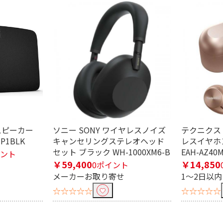
スピーカー
ソニー SONY ワイヤレスノイズ
テクニクス T
JP1BLK
キャンセリングステレオヘッド
レスイヤホ
セット ブラック WH-1000XM6-B
EAH-AZ40
イント
ニプラグ
￥59,400
￥14,850
0ポイント
メーカーお取り寄せ
1～2日以
☆☆☆☆☆
☆☆☆☆☆
左右コー
ワイヤレス(ネックバ
骨伝導
ンド)