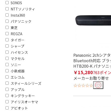
SONOS
NTTソノリティ
Insta360
パナソニック
フリーワードで絞り込む
東芝
REGZA
タイガー
除外する
シャープ
除外する にチェックを入れると、指
ハイセンス
Panasonic 2chシ
マクセル
価格で絞り込む
Bluetooth対応 ブラ
ソニー
HTB200-K パナソ
円
~
小泉成器
￥15,280
763ポイ
エレコム
メーカーお取り寄せ
ブランド名で絞り込む
スティールシリーズ
☆☆☆☆☆
アップル
Eolia（エオリア）
risora（
キングラッキー
アイリスオーヤマ
電源で絞り込む
アビオット