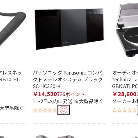
電池
AC電源
能
イヤレスネッ
パナソニック Panasonic コンパ
オーディオテ
NB10-HC
クトステレオシステム ブラック
technic
SC-HC320-K
GBK ATLP
￥14,520
￥28,600
726ポイント
1～2日以内に発送 ※大型品除く
メーカーお
源
USB電源
USB電源・充電式
※大型品除く
☆☆☆☆☆
☆☆☆☆☆