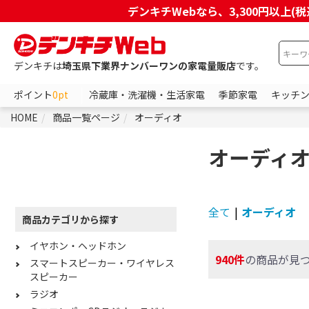
デンキチWebなら、3,300円以
デンキチは
埼玉県下業界ナンバーワンの家電量販店
です。
ポイント
0pt
冷蔵庫・洗濯機・生活家電
季節家電
キッチ
HOME
商品一覧ページ
オーディオ
オーディ
全て
|
オーディオ
商品カテゴリから探す
イヤホン・ヘッドホン
940件
の商品が見
スマートスピーカー・ワイヤレス
スピーカー
ラジオ