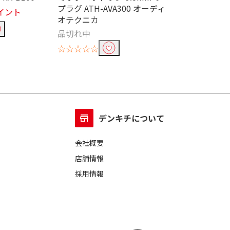
プラグ ATH-AVA300 オーディ
TY-CDS9-W
イント
オテクニカ
￥8,990
76ポ
品切れ中
☆☆☆☆☆
☆☆☆☆☆
ニング端子
デンキチについて
会社概要
店舗情報
採用情報