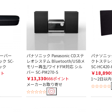
条件で絞り込む
定したワードを除外して検索します。
アターバー
パナソニック Panasonic CDステ
パナソニック 
ック SC-
レオシステム Bluetooth/USBメ
クトステレ
ニック
モリー再生/ワイドFM対応 シル
SC-HC420-
円
バー SC-PM270-S
￥18,890
ント
￥13,330
666ポイント
1～2日以
メーカーお取り寄せ
☆☆☆☆☆
リソラ）
☆☆☆☆☆