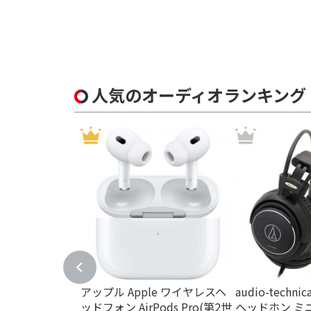
防塵・防水機能で絞り込む
防塵
Wi-Fi対応で絞り込む
人気のオーディオランキング
非対応
Bluetooth対応で絞り込む
対応
Bluetoo
Wi-Fiで絞り込む
Wi-Fi対応
Wi-Fi非
ワイドFMで絞り込む
ワイドFM対応
ワイドFM
アップル Apple ワイヤレスヘ
audio-tech
ッドフォン AirPods Pro(第2世
ヘッドホン ミニ