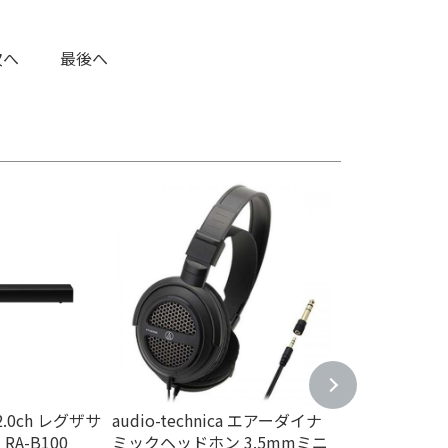
次へ
最後へ
2.0ch レグザサ
audio-technica エアーダイナ
TOSHIBA 東
A-B100
ミックヘッドホン 3.5mmミニ
イドFM対応 AU