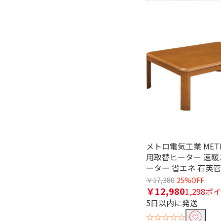
タイマーで絞り込む
タイマーあり
有
電源方式で絞り込む
AC電源
ヒーター方式で絞り込む
グラファイトヒーター
消費電力で絞り込む
800W～1000W未満
500W未
メトロ電気工業 MET
用取替ヒーター 速暖
ーター 省エネ 石英管 E
人感センサーで絞り込む
￥17,380
25%OFF
人感センサー付き
￥12,980
1,298ポ
5日以内に発送
自動首振り機能で絞り込む
☆☆☆☆☆