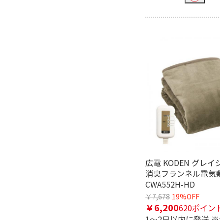
自動首振り機能あり
チャイルドロック機能で絞り込
有
適用畳数(木造)で絞り込む
6～10畳
11～15
適用畳数(鉄筋)で絞り込む
11～15畳
16～20
広電 KODEN グレイ
消臭フランネル電気
CWA552H-HD
￥7,678
19%OFF
￥6,200
620ポイン
1～2日以内に発送 