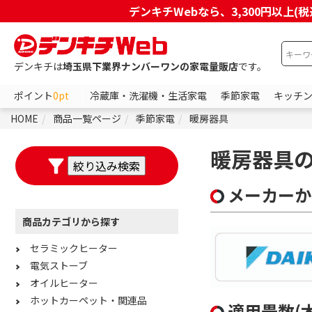
デンキチWebなら、3,300円以
デンキチは
埼玉県下業界ナンバーワンの家電量販店
です。
ポイント
0pt
冷蔵庫・洗濯機・生活家電
季節家電
キッチ
HOME
商品一覧ページ
季節家電
暖房器具
暖房器具
メーカーか
商品カテゴリから探す
セラミックヒーター
電気ストーブ
オイルヒーター
ホットカーペット・関連品
適用畳数(