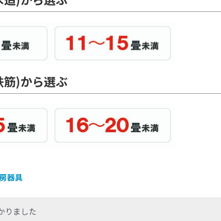
鉄筋)から選ぶ
房器具
かりました