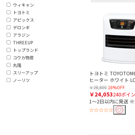
ウィキャン
トヨトミ
アピックス
デロンギ
アラジン
THREEUP
トップランド
コウカ物産
丸隆
フリーワードで絞り込む
トヨトミ TOYOTOM
スリーアップ
ヒーター ホワイト LC-
ノーリツ
￥28,800
16%OFF
除外する
￥24,053
240ポイ
除外する にチェックを入れると、指
1～2日以内に発送 
価格で絞り込む
☆☆☆☆☆
円
~