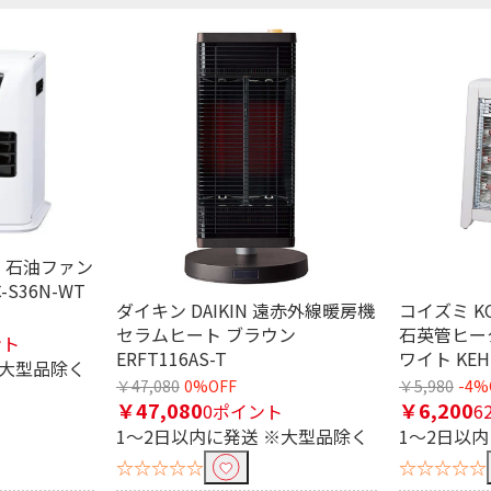
条件で絞り込む
I 石油ファン
S36N-WT
ダイキン DAIKIN 遠赤外線暖房機
コイズミ K
セラムヒート ブラウン
石英管ヒー
ント
定したワードを除外して検索します。
ERFT116AS-T
ワイト KEH-
※大型品除く
￥47,080
0%OFF
￥5,980
-4%
￥47,080
￥6,200
0ポイント
6
1～2日以内に発送 ※大型品除く
1～2日以
円
☆☆☆☆☆
☆☆☆☆☆