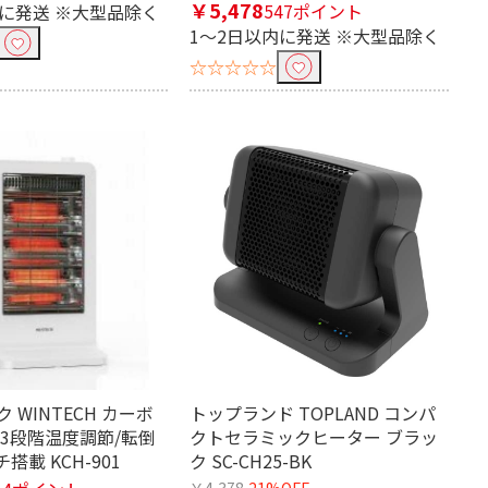
￥5,478
547ポイント
内に発送 ※大型品除く
1～2日以内に発送 ※大型品除く
☆☆☆☆☆
 WINTECH カーボ
トップランド TOPLAND コンパ
 3段階温度調節/転倒
クトセラミックヒーター ブラッ
搭載 KCH-901
ク SC-CH25-BK
￥4,378
21%OFF