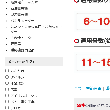
電気毛布・あんか
石油暖房機
ガス暖房機
パネルヒーター
こたつ・こたつ布団・こたつヒー
ター
その他ヒーター
適用畳数(
足温器
暖房機器関連品
メーカーから探す
おおたけ
ダイキン
小泉成器
全て
|
季節家電
|
暖
広電
アイリスオーヤマ
メトロ電気工業
58件
の商品が見つ
シロカ