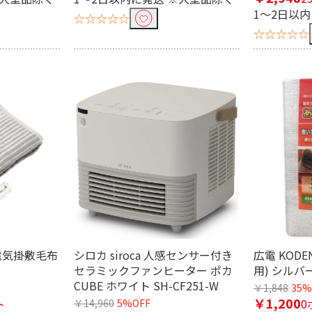
1～2日以
☆☆☆☆☆
☆☆☆☆☆
 電気掛敷毛布
シロカ siroca 人感センサー付き
広電 KOD
セラミックファンヒーター ポカ
用) シルバー
CUBE ホワイト SH-CF251-W
￥1,848
35%
￥1,200
ト
0
￥14,960
5%OFF