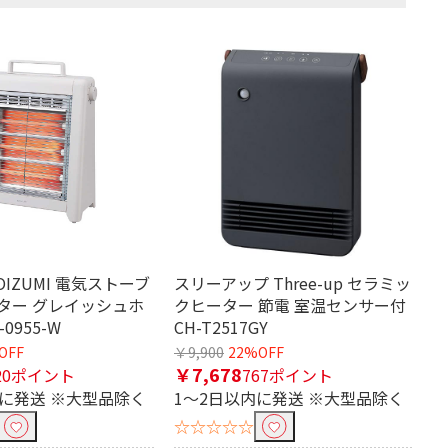
OIZUMI 電気ストーブ
スリーアップ Three-up セラミッ
ター グレイッシュホ
クヒーター 節電 室温センサー付
0955-W
CH-T2517GY
OFF
￥9,900
22%OFF
￥7,678
20ポイント
767ポイント
内に発送 ※大型品除く
1～2日以内に発送 ※大型品除く
☆☆☆☆☆