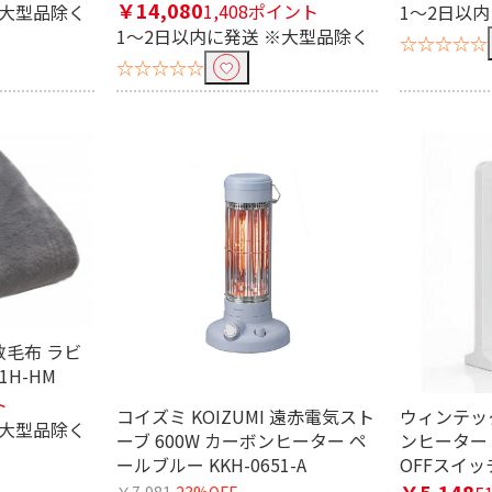
￥14,080
1,408ポイント
※大型品除く
1～2日以
1～2日以内に発送 ※大型品除く
☆☆☆☆☆
☆☆☆☆☆
敷毛布 ラビ
1H-HM
ト
コイズミ KOIZUMI 遠赤電気スト
ウィンテック
※大型品除く
ーブ 600W カーボンヒーター ペ
ンヒーター
ールブルー KKH-0651-A
OFFスイッチ
￥5,148
￥7,981
23%OFF