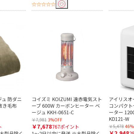
☆☆☆☆☆
む
畳
畳
ジュ 防ダニ
コイズミ KOIZUMI 遠赤電気スト
アイリスオーヤ
敷き毛布
ーブ 600W カーボンヒーター ベ
コンパクト
ージュ KKH-0651-C
ーター 120
KD121-W
￥7,981
3%OFF
￥7,678
ト
767ポイント
￥5,478
46%
￥2,948
2
※大型品除く
1～2日以内に発送 ※大型品除く