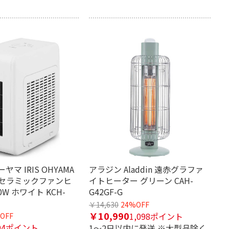
マ IRIS OHYAMA
アラジン Aladdin 遠赤グラファ
セラミックファンヒ
イトヒーター グリーン CAH-
0W ホワイト KCH-
G42GF-G
￥14,630
24%OFF
￥10,990
1,098ポイント
OFF
94ポイント
1～2日以内に発送 ※大型品除く