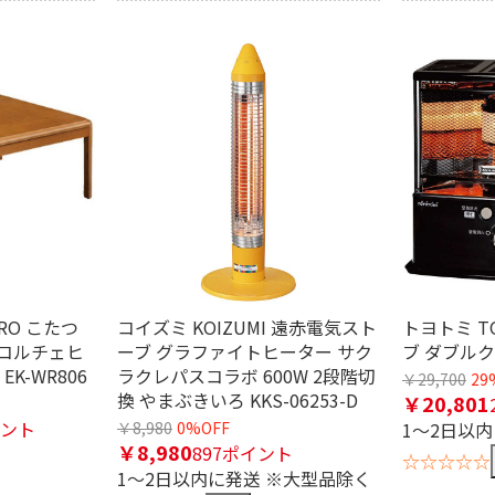
満
RO こたつ
コイズミ KOIZUMI 遠赤電気スト
トヨトミ T
コルチェヒ
ーブ グラファイトヒーター サク
ブ ダブルクリ
K-WR806
ラクレパスコラボ 600W 2段階切
￥29,700
29
換 やまぶきいろ KKS-06253-D
￥20,801
イント
￥8,980
0%OFF
1～2日以
￥8,980
897ポイント
☆☆☆☆☆
1～2日以内に発送 ※大型品除く