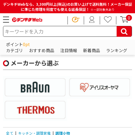
デンキチWebなら、3,300円以上(税込)のお買い上げで送料無料！メーカー保証
に準じた修理を何度でも使える延長保証！
※一部対象外あり
0
HOME
商品一覧ページ
キッチン・調理家電
調理小物
ポイント
0pt
調理小物の商品一覧
カテゴリ
おすすめ商品
注目情報
新着商品
ランキング
メーカーから選ぶ
全て
|
キッチン・調理家電
|
調理小物