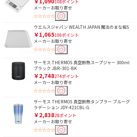
￥1,090
108ポイント
メーカーお取り寄せ
フリーワードで絞り込む
☆☆☆☆☆
ウエルスジャパン WEALTH JAPAN 魔法のまな板S
￥1,065
106ポイント
除外する
メーカーお取り寄せ
除外する にチェックを入れると、指定したワード
を除外して検索します。
☆☆☆☆☆
価格で絞り込む
サーモス THERMOS 真空断熱スープジャー 300ml
ブラック JBR-301-BK
円
~
￥2,748
274ポイント
メーカーお取り寄せ
円
☆☆☆☆☆
種類で絞り込む
サーモス THERMOS 真空断熱タンブラー ブルーグ
ラデーション JDY-421CBL-G
クッキングスケール
キッチンタイマー
￥2,838
28ポイント
メーカーお取り寄せ
☆☆☆☆☆