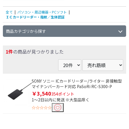
全て
|
パソコン・周辺機器・PCソフト
|
ＩＣカードリーダー・指紋／生体認証
商品カテゴリから探す
条件で絞り込む
1件
の商品が見つかりました
フリーワードで絞り込む
除外する
SONY ソニー ICカードリーダー/ライター 非接触型
マイナンバーカード対応 PaSoRi RC-S300-P
除外する にチェックを入れると、指定したワード
を除外して検索します。
￥3,540
354ポイント
1～2日以内に発送 ※大型品除く
価格で絞り込む
☆☆☆☆☆
円
~