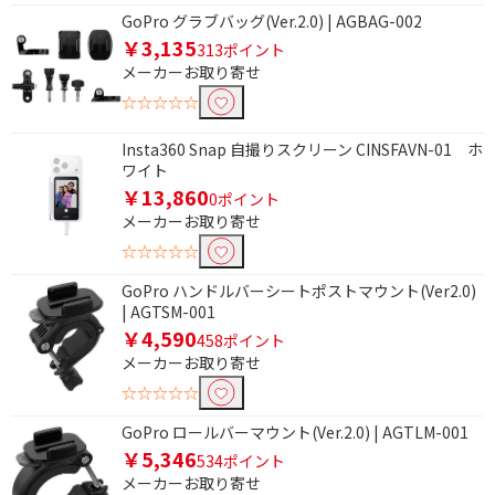
条件で絞り込む
GoPro グラブバッグ(Ver.2.0) | AGBAG-002
￥3,135
313ポイント
メーカーお取り寄せ
フリーワードで絞り込む
☆☆☆☆☆
Insta360 Snap 自撮りスクリーン CINSFAVN-01 ホ
除外する
ワイト
除外する にチェックを入れると、指定したワード
￥13,860
0ポイント
を除外して検索します。
メーカーお取り寄せ
価格で絞り込む
☆☆☆☆☆
GoPro ハンドルバーシートポストマウント(Ver2.0)
円
~
| AGTSM-001
￥4,590
458ポイント
円
メーカーお取り寄せ
☆☆☆☆☆
GoPro ロールバーマウント(Ver.2.0) | AGTLM-001
￥5,346
534ポイント
メーカーお取り寄せ