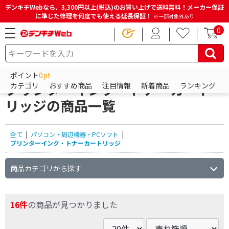
デンキチWebなら、3,300円以上(税込)のお買い上げで送料無料！メーカー保証
に準じた修理を何度でも使える延長保証！
※一部対象外あり
0
HOME
商品一覧ページ
パソコン・周辺機器・PCソフト
プリンターインク・トナーカートリッジ
ポイント
0pt
プリンターインク・トナーカート
カテゴリ
おすすめ商品
注目情報
新着商品
ランキング
リッジの商品一覧
全て
|
パソコン・周辺機器・PCソフト
|
プリンターインク・トナーカートリッジ
商品カテゴリから探す
16件
の商品が見つかりました