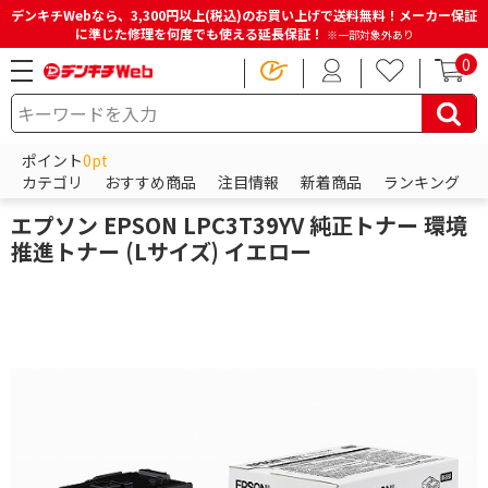
デンキチWebなら、3,300円以上(税込)のお買い上げで送料無料！メーカー保証
に準じた修理を何度でも使える延長保証！
※一部対象外あり
0
HOME
商品一覧ページ
パソコン・周辺機器・PCソフト
プリンターインク・トナーカートリッジ
ポイント
0pt
トナー・ドラムカートリッジ
カテゴリ
おすすめ商品
注目情報
新着商品
ランキング
エプソン
エプソン EPSON LPC3T39YV 純正トナー 環境
推進トナー (Lサイズ) イエロー