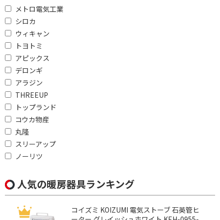
価格で絞り込む
メトロ電気工業
シロカ
円
~
ウィキャン
トヨトミ
円
アピックス
デロンギ
タイマーで絞り込む
アラジン
タイマーあり
有
THREEUP
トップランド
電源方式で絞り込む
コウカ物産
丸隆
AC電源
スリーアップ
ノーリツ
ヒーター方式で絞り込む
グラファイトヒーター
人気の暖房器具ランキング
消費電力で絞り込む
コイズミ KOIZUMI 電気ストーブ 石英管ヒ
800W～1000W未満
500W未満
ーター グレイッシュホワイト KEH-0955-