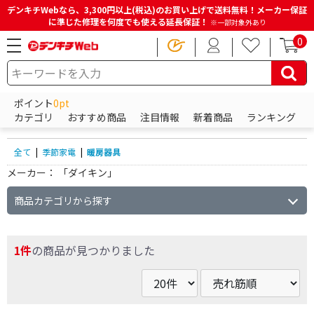
デンキチWebなら、3,300円以上(税込)のお買い上げで送料無料！メーカー保証
に準じた修理を何度でも使える延長保証！
※一部対象外あり
0
HOME
商品一覧ページ
季節家電
暖房器具
ポイント
0pt
暖房器具の商品一覧
カテゴリ
おすすめ商品
注目情報
新着商品
ランキング
全て
|
季節家電
|
暖房器具
メーカー：
「ダイキン」
商品カテゴリから探す
1件
の商品が見つかりました