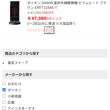
ダイキン DAIKIN 遠赤外線暖房機 セラムヒート ブラ
ウン ERFT116AS-T
￥47,080
0%OFF
￥47,080
0ポイント
1～2日以内に発送 ※大型品除く
☆☆☆☆☆
商品カテゴリから探す
条件で絞り込む
電気ストーブ
メーカーから探す
フリーワードで絞り込む
おおたけ
ダイキン
除外する
小泉成器
除外する にチェックを入れると、指定したワード
広電
を除外して検索します。
アイリスオーヤマ