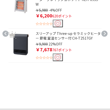
W
￥5,980
-4%OFF
人感センサーで絞り込む
￥6,200
620ポイント
人感センサー付き
☆☆☆☆☆
自動首振り機能で絞り込む
スリーアップ Three-up セラミックヒータ
ー 節電 室温センサー付 CH-T2517GY
自動首振り機能あり
￥9,900
22%OFF
￥7,678
767ポイント
チャイルドロック機能で絞り込む
☆☆☆☆☆
有
適用畳数(木造)で絞り込む
6～10畳
11～15畳
適用畳数(鉄筋)で絞り込む
11～15畳
16～20畳